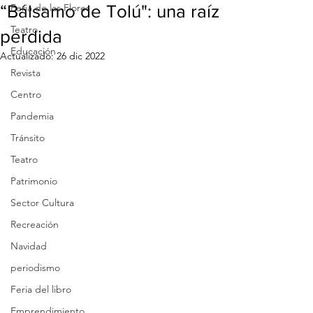
“Bálsamo de Tolú": una raíz
Feria de las Flores
Teatro
perdida
Educación
Actualizado:
26 dic 2022
Revista
Centro
Pandemia
Tránsito
Teatro
Patrimonio
Sector Cultura
Recreación
Navidad
periodismo
Feria del libro
Emprendimiento