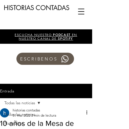
HISTORIAS CONTADAS
ESCUCHA NUESTRO
PODCAST
EN
NUESTRO CANAL DE
SPOTIFY
ESCRIBENOS
Entrada
Todas las noticias
historias contadas
Todas las noticias
31 mar 2022
2 min de lectura
10 años de la Mesa de
Naturaleza