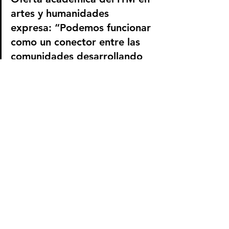
artes y humanidades 
expresa: “Podemos funcionar 
como un conector entre las 
comunidades desarrollando 
proyectos a la medida para 
fortalecer la comunidad”.
Roque Dávila, Responsable 
de Proyectos Editoriales en 
Comfama, su tema: Revista 
Comfama, el propósito de 
proponer conversaciones, 
expresó: “Nosotros creemos 
que ustedes son el camino 
para contar cosas distintas, 
en los medios comunitarios 