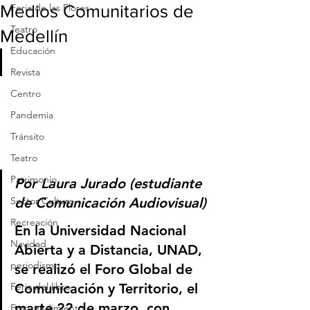
Medios Comunitarios de
Feria de las Flores
Teatro
Medellín
Educación
Revista
Centro
Pandemia
Tránsito
Teatro
Patrimonio
Por Laura Jurado (estudiante 
Sector Cultura
de Comunicación Audiovisual)
Recreación
En la Universidad Nacional 
Navidad
Abierta y a Distancia, UNAD, 
periodismo
se realizó el Foro Global de 
Feria del libro
Comunicación y Territorio, el 
marte 22 de marzo, con 
Emprendimiento