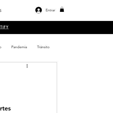
Entrar
S
TIFY
o
Pandemia
Tránsito
el libro
Emprendimiento
rtes 