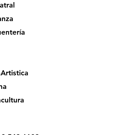
atral
anza
entería
rtistica
na
cultura