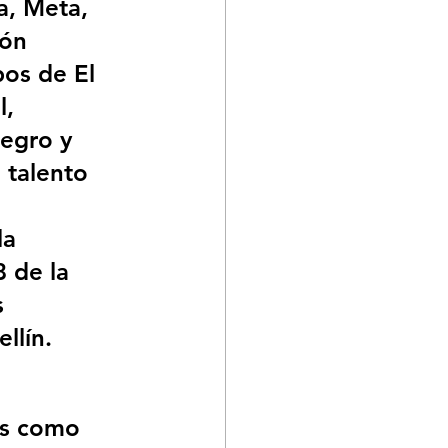
a, Meta, 
ión 
os de El 
, 
egro y 
 talento 
a 
 de la 
s 
llín.
es como 