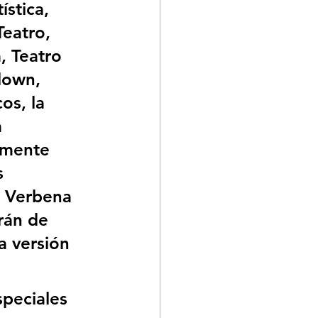
ística, 
eatro, 
, Teatro 
lown, 
s, la 
 
lmente 
s 
a Verbena 
rán de 
a versión 
peciales 