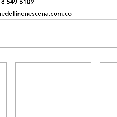
8 549 6109
edellinenescena.com.co