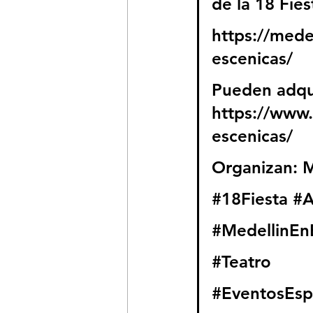
de la 18 Fies
https://mede
escenicas/
Pueden adqui
https://www.
escenicas/
Organizan: M
#18Fiesta
#A
#MedellinEn
#Teatro
#EventosEsp