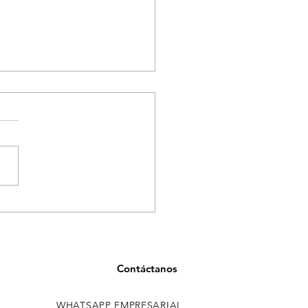
ancia en salud en
llín por casos asociados
onsumo de tusi
Contáctanos
WHATSAPP EMPRESARIAL