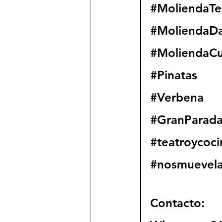
#MoliendaTe
#MoliendaD
#MoliendaCu
#Pinatas
#Verbena
#GranParadaA
#teatroycoci
#nosmuevela
Contacto: