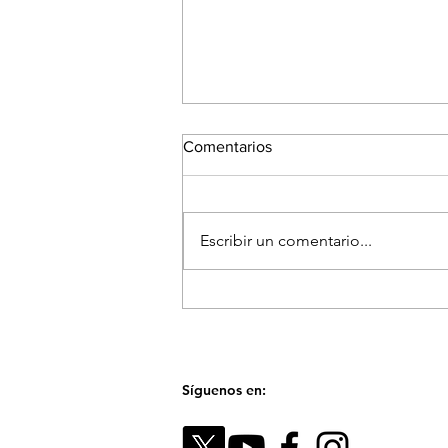
Comentarios
Escribir un comentario...
El Festival Fotográfico de
Medellín reunirá a referentes
internacionales para hablar
sobre la memoria y el futuro
de las imágenes
Síguenos en: