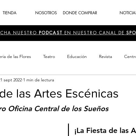
TIENDA
NOSOTROS
DONDE COMPRAR
NOTICIA
UCHA NUESTRO
PODCAST
EN NUESTRO CANAL DE
SPO
ria de las Flores
Teatro
Educación
Revista
Centr
21 sept 2022
1 min de lectura
 Cultura
Recreación
Navidad
periodismo
Feria d
 de las Artes Escénicas
ro Oficina Central de los Sueños
¡La Fiesta de las A