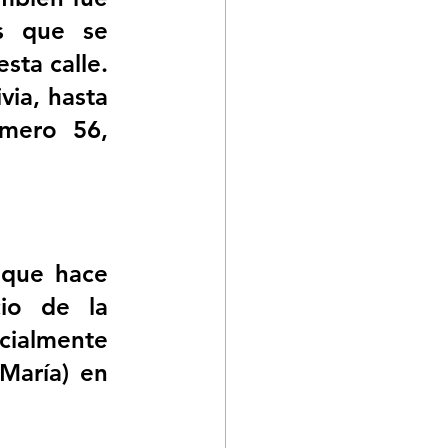
s que se 
ta calle. 
via, hasta 
mero 56, 
 que hace 
io de la 
cialmente 
María) en 