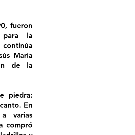
0, fueron 
para la 
 continúa 
ús María 
n de la 
e piedra: 
canto. En 
a varias 
a compró 
drillos y 