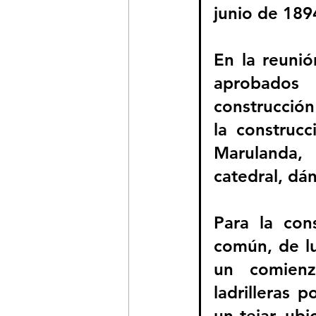
junio de 1894
En la reunió
aprobados
construcción
la construc
Marulanda,
catedral, dá
Para la cons
común, de lu
un comienz
ladrilleras
un tejar, ubi