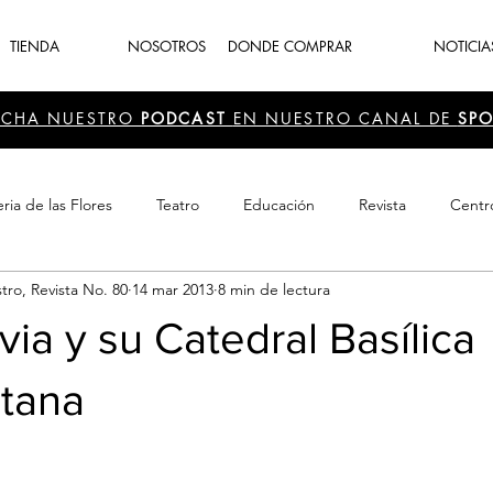
TIENDA
NOSOTROS
DONDE COMPRAR
NOTICIA
UCHA NUESTRO
PODCAST
EN NUESTRO CANAL DE
SPO
ria de las Flores
Teatro
Educación
Revista
Centr
tro, Revista No. 80
14 mar 2013
8 min de lectura
 Cultura
Recreación
Navidad
periodismo
Feria d
ivia y su Catedral Basílica
itana