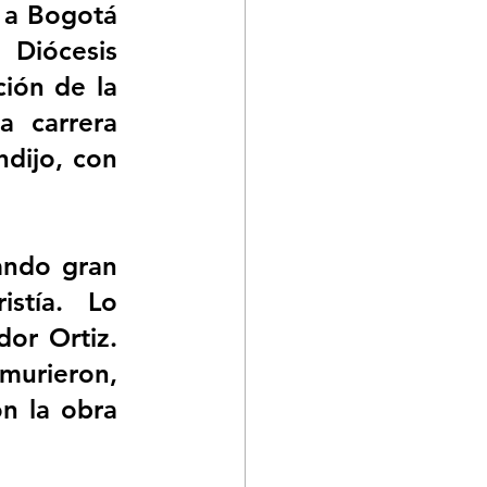
 a Bogotá 
Diócesis 
ión de la 
 carrera 
dijo, con 
ando gran 
stía. Lo 
or Ortiz. 
murieron, 
n la obra 