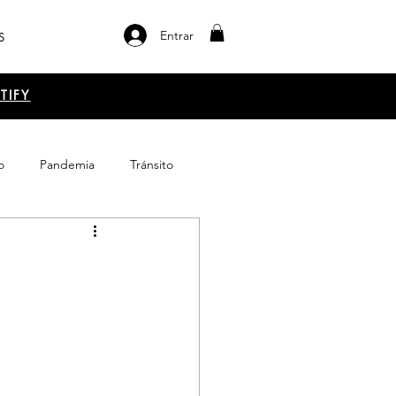
Entrar
S
TIFY
o
Pandemia
Tránsito
el libro
Emprendimiento