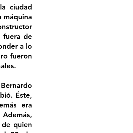
a ciudad 
a máquina 
nstructor 
 fuera de 
onder a lo 
ro fueron 
ales.
 Bernardo 
ió. Éste, 
emás era 
. Además, 
 de quien 