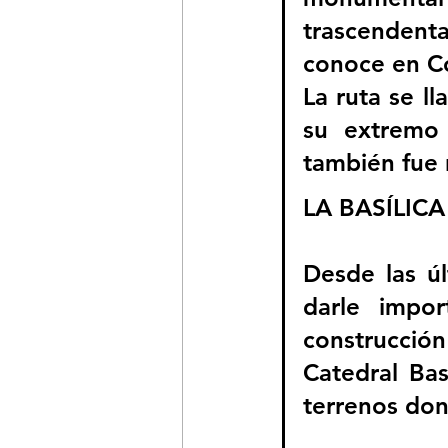
trascenden
conoce en Co
La ruta se ll
su extremo 
también fue r
LA BASÍLIC
Desde las úl
darle impor
construcción
Catedral Bas
terrenos don