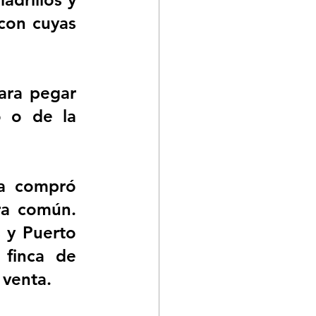
con cuyas 
ara pegar 
 o de la 
a compró 
a común. 
 y Puerto 
finca de 
 venta.