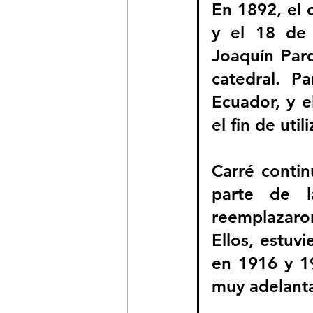
En 1892, el 
y el 18 de 
Joaquín Pard
catedral. P
Ecuador, y e
el fin de util
Carré contin
parte de l
reemplazaron
Ellos, estuv
en 1916 y 19
muy adelant