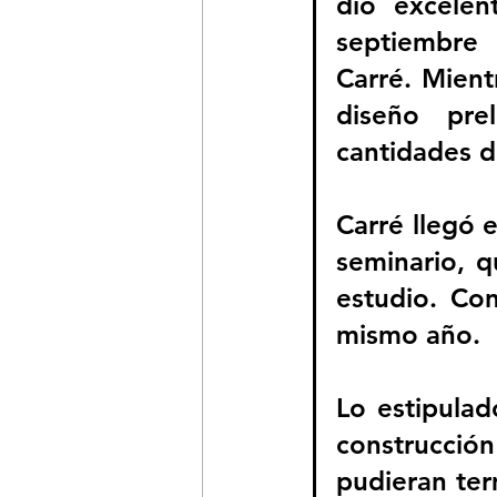
dio excelen
septiembre 
Carré. Mient
diseño pre
cantidades de
Carré llegó e
seminario, q
estudio. Co
mismo año.
Lo estipulad
construcció
pudieran ter