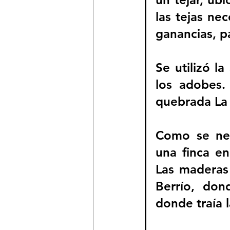
las tejas ne
ganancias, p
Se utilizó l
los adobes.
quebrada La
Como se ne
una finca e
Las maderas 
Berrío, do
donde traía l