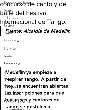
concurso de canto y de
Feria de las Flores
Teatro
baile del Festival
Educación
Internacional de Tango.
Revista
Fuente: Alcaldía de Medellín
Centro
Pandemia
Tránsito
Teatro
Patrimonio
Sector Cultura
Medellín ya empieza a 
respirar tango. A partir de 
Recreación
hoy, se encuentran abiertas 
Navidad
las inscripciones para que 
periodismo
bailarines y cantores de 
Feria del libro
tango se postulen al 
Emprendimiento