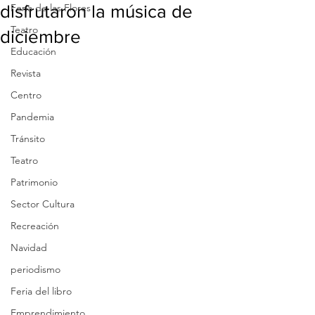
disfrutaron la música de
Feria de las Flores
Teatro
diciembre
Educación
Revista
Centro
Pandemia
Tránsito
Teatro
Patrimonio
Sector Cultura
Recreación
Navidad
periodismo
Feria del libro
Emprendimiento