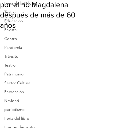
por el río Magdalena
Feria de las Flores
Teatro
después de más de 60
Educación
años
Revista
Centro
Pandemia
Tránsito
Teatro
Patrimonio
Sector Cultura
Recreación
Navidad
periodismo
Feria del libro
Emprendimiento