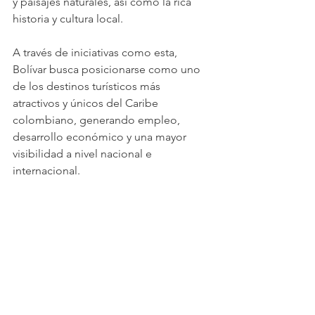
y paisajes naturales, así como la rica 
historia y cultura local.
A través de iniciativas como esta, 
Bolívar busca posicionarse como uno 
de los destinos turísticos más 
atractivos y únicos del Caribe 
colombiano, generando empleo, 
desarrollo económico y una mayor 
visibilidad a nivel nacional e 
internacional.
La llegada del AmaMagdalena marca 
un nuevo capítulo en la historia 
turística de Bolívar, donde la 
gobernación continúa trabajando para 
crear condiciones favorables para los 
turistas y las comunidades locales.