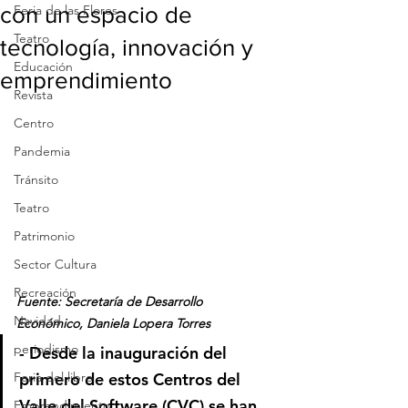
con un espacio de
Feria de las Flores
Teatro
tecnología, innovación y
Educación
emprendimiento
Revista
Centro
Pandemia
Tránsito
Teatro
Patrimonio
Sector Cultura
Recreación
Fuente: Secretaría de Desarrollo 
Navidad
Económico, Daniela Lopera Torres
periodismo
- Desde la inauguración del 
Feria del libro
primero de estos Centros del 
Valle del Software (CVC) se han 
Emprendimiento