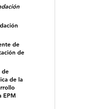
ndación 
ndación 
ente de 
tación de 
 de 
ica de la 
rollo 
ca EPM 