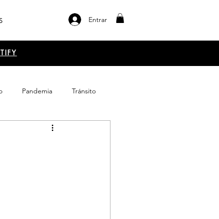
Entrar
S
TIFY
o
Pandemia
Tránsito
el libro
Emprendimiento