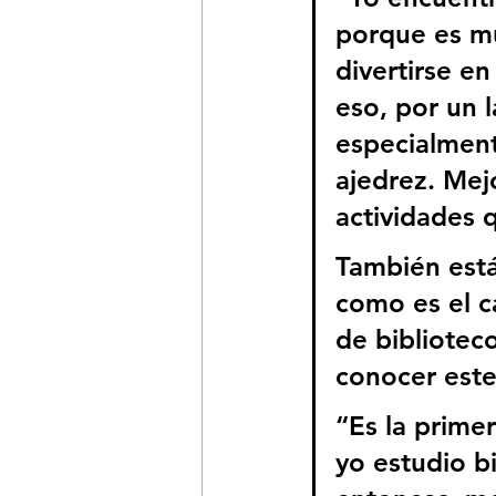
porque es mu
divertirse en
eso, por un l
especialment
ajedrez. Mejo
actividades 
También están
como es el c
de bibliotec
conocer este 
“Es la prime
yo estudio b