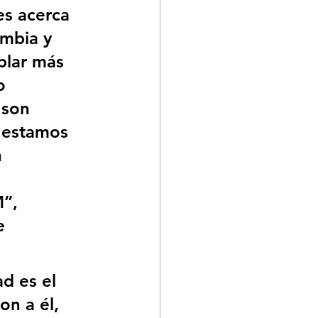
es acerca 
mbia y 
blar más 
o 
 son 
e estamos 
 
 
”, 
e 
d es el 
on a él, 