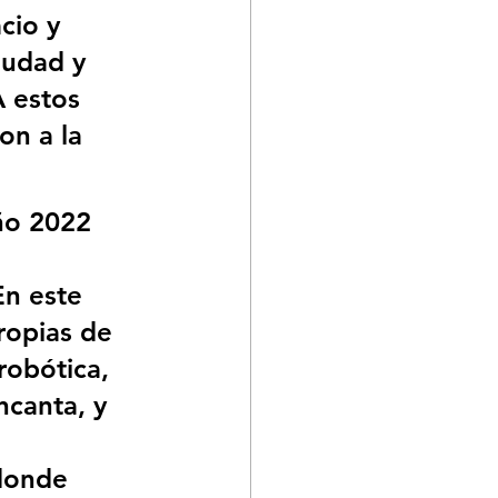
cio y 
iudad y 
A estos 
on a la 
ño 2022 
 
n este 
ropias de 
robótica, 
ncanta, y 
 
donde 