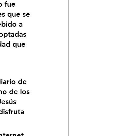
 fue 
es que se 
ebido a 
optadas 
dad que 
iario de 
no de los 
Jesús 
isfruta 
nternet 