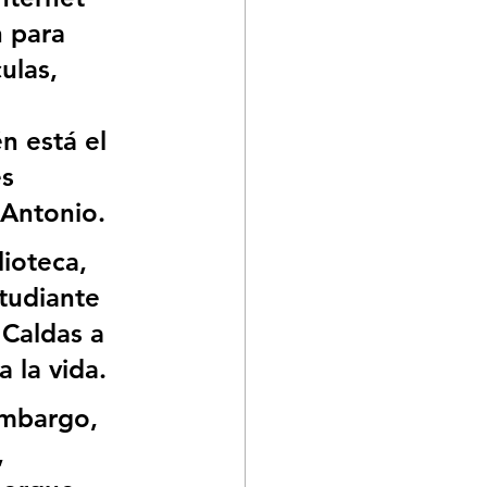
 para 
ulas, 
 
n está el 
s 
 Antonio.
ioteca, 
tudiante 
 Caldas a 
 la vida.
embargo, 
 