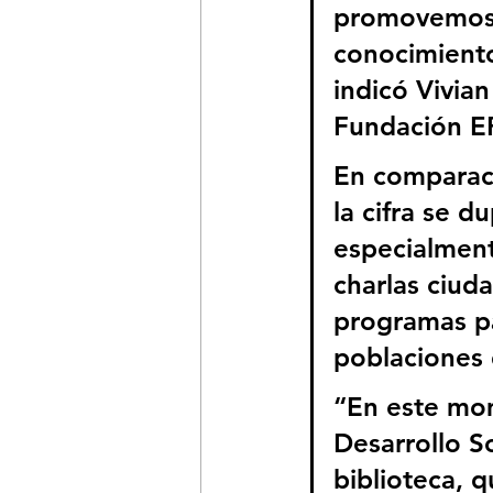
promovemos e
conocimiento
indicó Vivian
Fundación E
En comparaci
la cifra se d
especialment
charlas ciuda
programas pa
poblaciones 
“En este mom
Desarrollo S
biblioteca, 