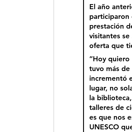
El año anteri
participaron
prestación de
visitantes s
oferta que ti
”Hoy quiero 
tuvo más de 1
incrementó e
lugar, no so
la bibliotec
talleres de c
es que nos e
UNESCO que 