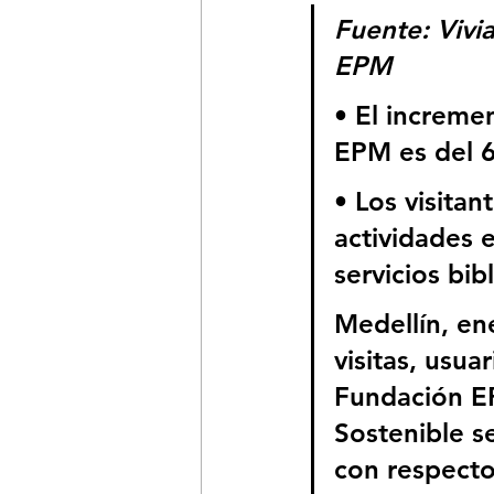
Fuente: Vivi
EPM
• El increme
EPM es del 6
• Los visitan
actividades e
servicios bib
Medellín, en
visitas, usua
Fundación EP
Sostenible s
con respecto