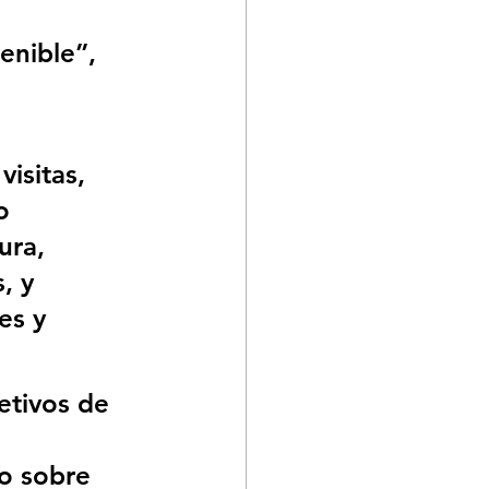
enible”, 
 
isitas, 
o 
ura, 
, y 
es y 
tivos de 
o sobre 