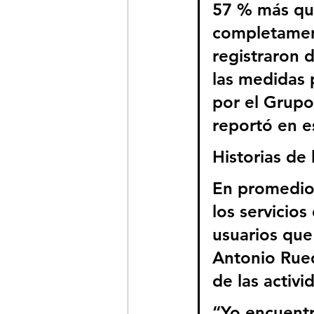
57 % más que
completament
registraron 
las medidas 
por el Grupo
reportó en 
Historias de
En promedio,
los servicios
usuarios que 
Antonio Rueda
de las activi
“Yo encuentr