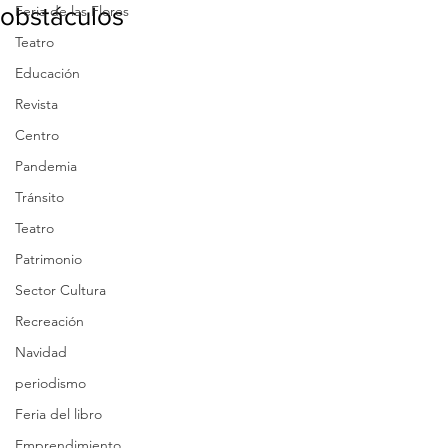
obstáculos
Feria de las Flores
Teatro
Educación
Revista
Centro
Pandemia
Tránsito
Teatro
Patrimonio
Sector Cultura
Recreación
Navidad
periodismo
Feria del libro
Emprendimiento