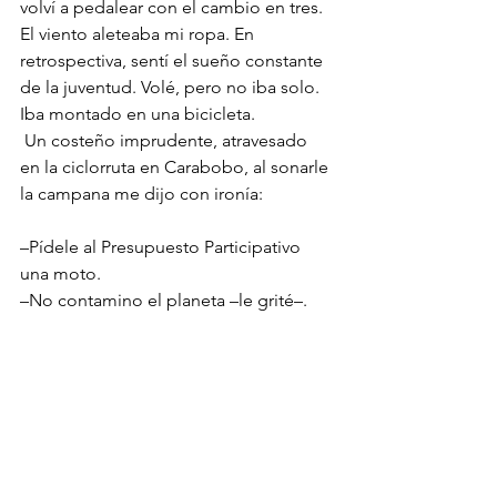
volví a pedalear con el cambio en tres. 
El viento aleteaba mi ropa. En 
retrospectiva, sentí el sueño constante 
de la juventud. Volé, pero no iba solo. 
Iba montado en una bicicleta.
 Un costeño imprudente, atravesado 
en la ciclorruta en Carabobo, al sonarle 
la campana me dijo con ironía:
–Pídele al Presupuesto Participativo 
una moto.
–No contamino el planeta –le grité–.
 Varios días después, he visto el 
Sistema colapsado. En la Estación 
Universidad, en la mañana, después de 
las 8, ya no hay bicicletas. En Ruta N, la 
estación automática no reconoce 
varias bicicletas quedando ancladas sin 