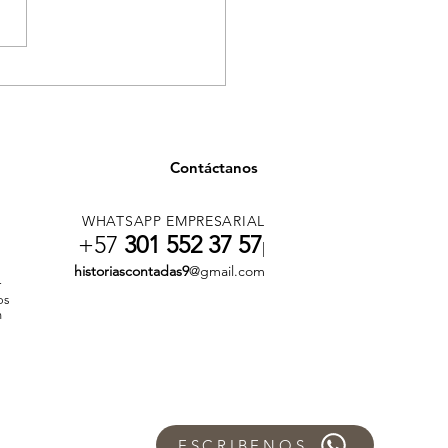
n cubrimiento histórico,
medellín ahora es mundial
Contáctanos
WHATSAPP EMPRESARIAL
+57
301 552 37 57
|
historiascontadas9
@gmail.com
r
os
n
ESCRIBENOS