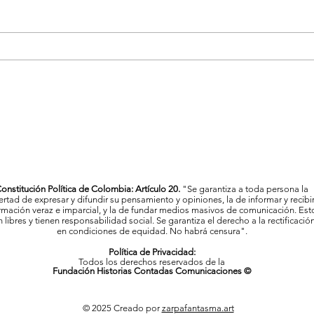
Vigilancia en salud en
Con u
Medellín por casos asociados
Tele
al consumo de tusi
onstitución Política de Colombia: Artículo 20.
"Se garantiza a toda persona la
bertad de expresar y difundir su pensamiento y opiniones, la de informar y recibi
rmación veraz e imparcial, y la de fundar medios masivos de comunicación. Est
 libres y tienen responsabilidad social. Se garantiza el derecho a la rectificació
en condiciones de equidad. No habrá censura".
Política de Privacidad:
Todos los derechos reservados de la
Fundación Historias Contadas Comunicaciones ©
© 2025 Creado por
zarpafantasma.art