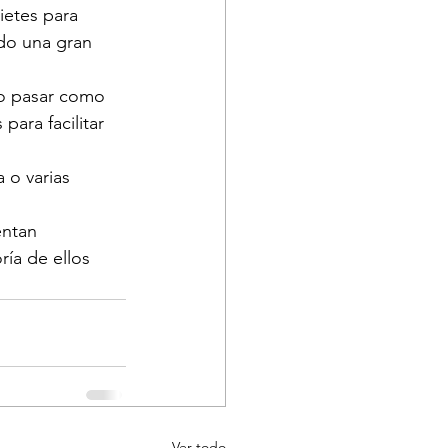
ietes para 
ado una gran 
ho pasar como 
ara facilitar 
 o varias 
entan 
ría de ellos 
Ver todo