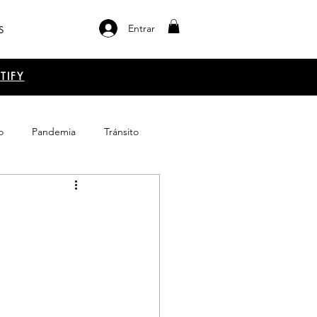
Entrar
S
TIFY
o
Pandemia
Tránsito
el libro
Emprendimiento