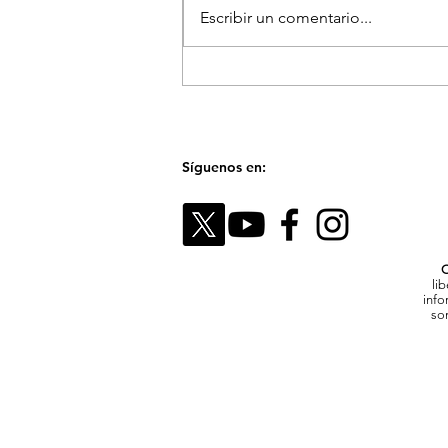
Escribir un comentario...
La Feria de las Flores proyecta
a Medellín como referente
cultural y artístico del país
Síguenos en:
C
li
info
son