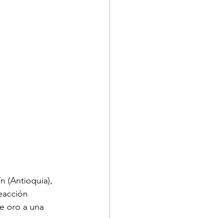
 (Antioquia), 
eacción 
de oro a una 