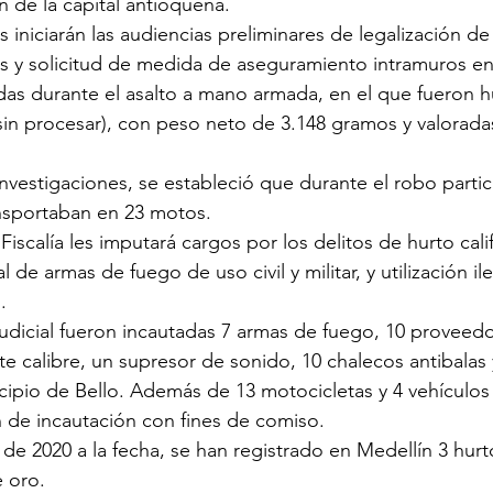
 de la capital antioqueña.
 iniciarán las audiencias preliminares de legalización de
 y solicitud de medida de aseguramiento intramuros en 
as durante el asalto a mano armada, en el que fueron h
sin procesar), con peso neto de 3.148 gramos y valorada
nvestigaciones, se estableció que durante el robo partic
nsportaban en 23 motos.
Fiscalía les imputará cargos por los delitos de hurto cali
 de armas de fuego de uso civil y militar, y utilización il
.
judicial fueron incautadas 7 armas de fuego, 10 proveedo
te calibre, un supresor de sonido, 10 chalecos antibalas
icipio de Bello. Además de 13 motocicletas y 4 vehículos
ón de incautación con fines de comiso.
 de 2020 a la fecha, se han registrado en Medellín 3 hur
 oro.