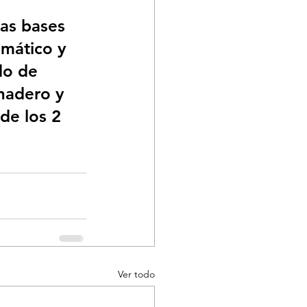
las bases 
imático y 
do de 
nadero y 
de los 2 
Ver todo