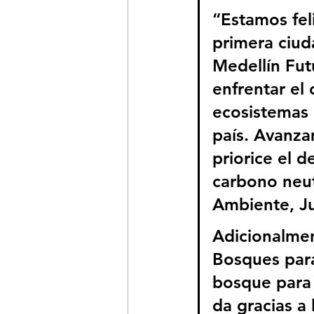
“Estamos fel
primera ciud
Medellín Fut
enfrentar el
ecosistemas 
país. Avanza
priorice el d
carbono neut
Ambiente, Ju
Adicionalmen
Bosques para
bosque para 
da gracias a 