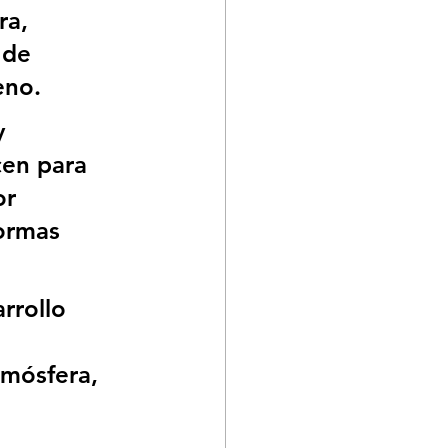
ra, 
 de 
eno. 
y 
cen para 
r 
normas 
rrollo 
tmósfera, 
 