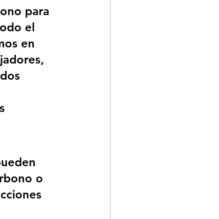
bono para 
odo el 
mos en 
jadores, 
odos 
 
s 
pueden 
arbono o 
acciones 