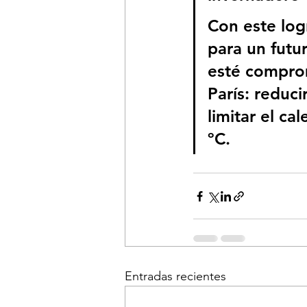
Con este log
para un futu
esté compro
París: reduc
limitar el ca
ºC. 
Entradas recientes