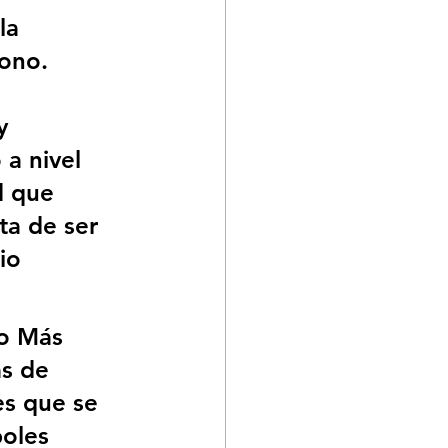
la 
ono. 
 
y 
a nivel 
d que 
ta de ser 
io 
to Más 
s de 
s que se 
boles 