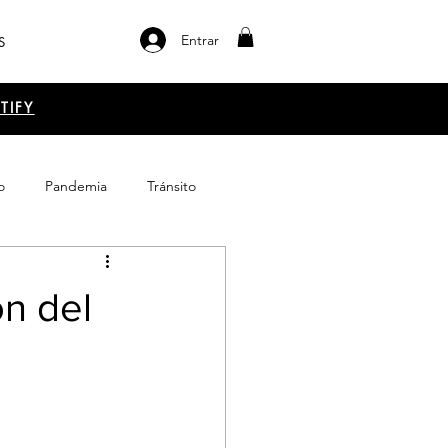
Entrar
S
TIFY
o
Pandemia
Tránsito
el libro
Emprendimiento
ón del