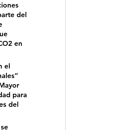
ciones 
arte del 
e 
ue 
 CO2 en 
 el 
nales” 
 Mayor 
dad para 
es del 
 se 