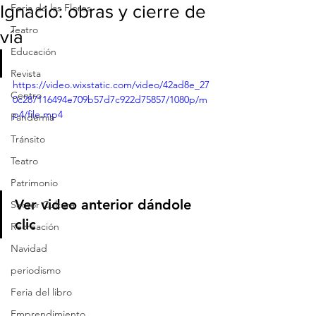
Ignacio: obras y cierre de
Feria de las Flores
Teatro
vía
Educación
Revista
https://video.wixstatic.com/video/42ad8e_27
Centro
0c287116494e709b57d7c922d75857/1080p/m
p4/file.mp4
Pandemia
Tránsito
Teatro
Patrimonio
Ver video anterior dándole 
Sector Cultura
clic
Recreación
Navidad
periodismo
Feria del libro
Emprendimiento