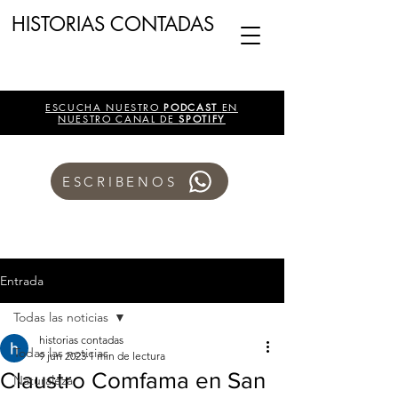
HISTORIAS CONTADAS
ESCUCHA NUESTRO
PODCAST
EN
NUESTRO CANAL DE
SPOTIFY
ESCRIBENOS
Entrada
Todas las noticias
historias contadas
Todas las noticias
9 jun 2023
1 min de lectura
Claustro Comfama en San
Naturaleza