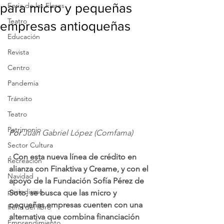
para micro y pequeñas
Feria de las Flores
Teatro
empresas antioqueñas
Educación
Revista
Centro
Pandemia
Tránsito
Teatro
Patrimonio
Por 
Juan Gabriel López (Comfama)
Sector Cultura
·
Con esta nueva línea de crédito en 
Recreación
alianza con Finaktiva y Creame, y con el 
Navidad
apoyo de la Fundación Sofía Pérez de 
periodismo
Soto, se busca que las micro y 
pequeñas empresas cuenten con una 
Feria del libro
alternativa que combina financiación 
Emprendimiento