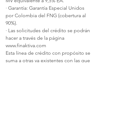
MV equivalente a 9,5% EA.
·
Garantía: Garantía Especial Unidos 
por Colombia del FNG (cobertura al 
90%).
·
Las solicitudes del crédito se podrán 
hacer a través de la página  
www.finaktiva.com
Esta línea de crédito con propósito se 
suma a otras ya existentes con las que 
Comfama acompaña el progreso de 
las empresas y el crecimiento de micro 
y pequeñas empresas, por medio de 
soluciones de financiación para sus 
diferentes momentos y necesidades.