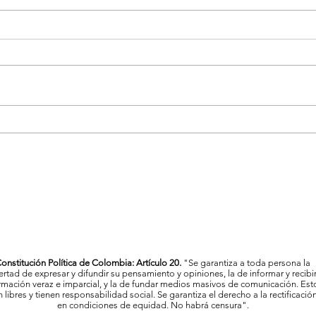
La Feria de las Flores proyecta
Vigil
a Medellín como referente
Mede
cultural y artístico del país
al c
onstitución Política de Colombia: Artículo 20.
"Se garantiza a toda persona la
bertad de expresar y difundir su pensamiento y opiniones, la de informar y recibi
rmación veraz e imparcial, y la de fundar medios masivos de comunicación. Est
 libres y tienen responsabilidad social. Se garantiza el derecho a la rectificació
en condiciones de equidad. No habrá censura".