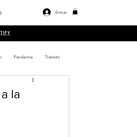
Entrar
S
TIFY
o
Pandemia
Tránsito
el libro
Emprendimiento
a la