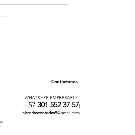
ancia en salud en
llín por casos asociados
onsumo de tusi
Contáctanos
WHATSAPP EMPRESARIAL
+57
301 552 37 57
|
historiascontadas9
@gmail.com
r
os
n