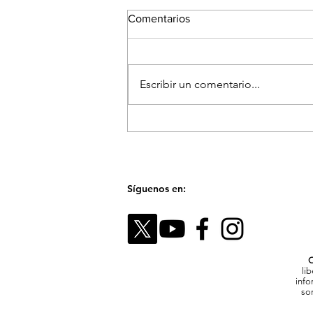
Comentarios
Escribir un comentario...
El Festival Fotográfico de
Medellín reunirá a referentes
internacionales para hablar
sobre la memoria y el futuro
de las imágenes
Síguenos en:
C
li
info
son