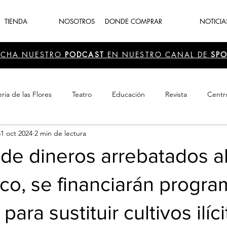
TIENDA
NOSOTROS
DONDE COMPRAR
NOTICIA
UCHA NUESTRO
PODCAST
EN NUESTRO CANAL DE
SPO
ria de las Flores
Teatro
Educación
Revista
Centr
31 oct 2024
2 min de lectura
 Cultura
Recreación
Navidad
periodismo
Feria d
de dineros arrebatados a
ico, se financiarán progra
ara sustituir cultivos ilíc