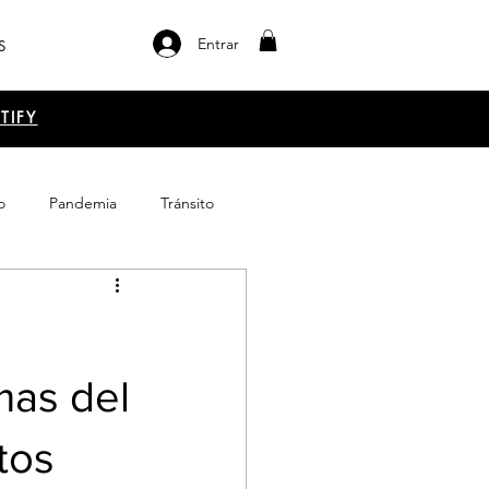
Entrar
S
TIFY
o
Pandemia
Tránsito
el libro
Emprendimiento
l
mas del
itos