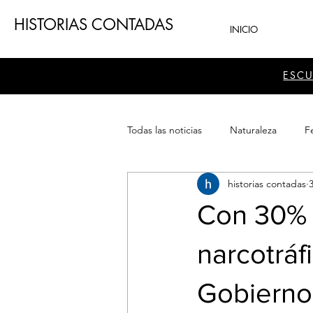
HISTORIAS CONTADAS
INICIO
ESC
Todas las noticias
Naturaleza
Fe
historias contadas
Teatro
Patrimonio
Sector
Con 30% 
narcotráf
Gobierno p