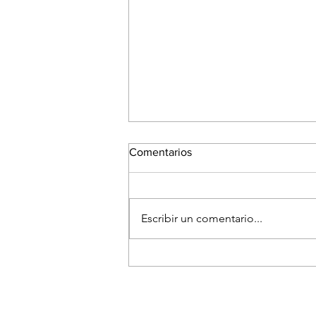
Comentarios
Escribir un comentario...
El Festival Fotográfico de
Medellín reunirá a referentes
internacionales para hablar
sobre la memoria y el futuro