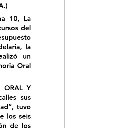
A.)
a 10, La 
ursos del 
supuesto 
laria, la 
alizó un 
oria Oral 
 ORAL Y 
les sus 
ad”, tuvo 
 los seis 
ón de los 