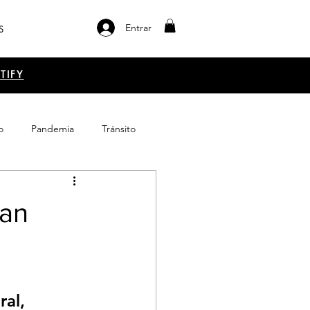
Entrar
S
TIFY
o
Pandemia
Tránsito
el libro
Emprendimiento
San
al, 