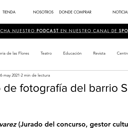
TIENDA
NOSOTROS
DONDE COMPRAR
NOTICIA
UCHA NUESTRO
PODCAST
EN NUESTRO CANAL DE
SPO
ria de las Flores
Teatro
Educación
Revista
Centr
26 may 2021
2 min de lectura
 Cultura
Recreación
Navidad
periodismo
Feria d
de fotografía del barrio 
lvarez
 (Jurado del concurso, gestor cultur