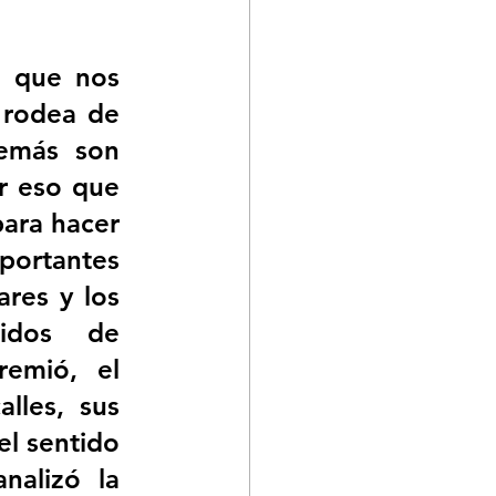
 que nos 
 rodea de 
emás son 
r eso que 
para hacer 
rtantes 
res y los 
idos de 
emió, el 
lles, sus 
l sentido 
alizó la 