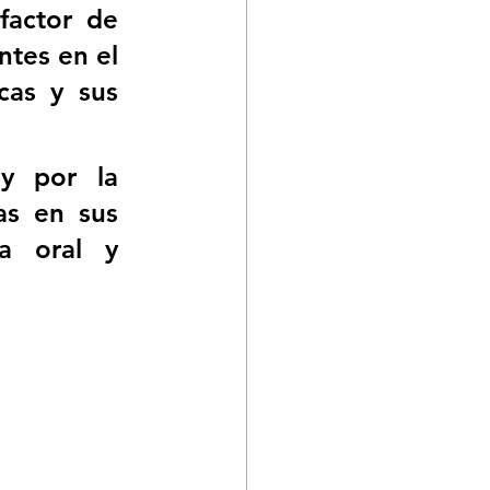
factor de 
tes en el 
as y sus 
y por la 
s en sus 
a oral y 
 