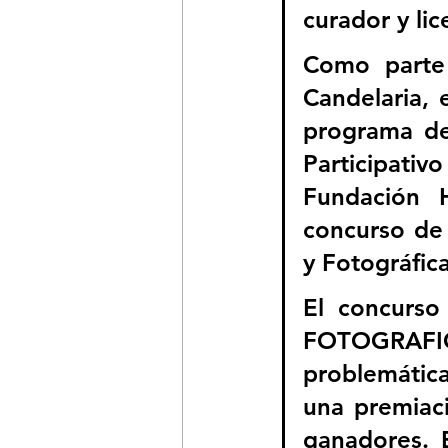
curador y lic
Como parte
Candelaria, 
programa de
Participativ
Fundación H
concurso de 
y Fotográfic
El concurs
FOTOGRAFIC
problemática
una premiaci
ganadores. E