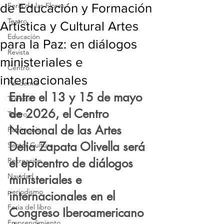
de Educación y Formación
Feria de las Flores
Teatro
Artística y Cultural Artes
Educación
para la Paz: en diálogos
Revista
ministeriales e
Centro
internacionales
Pandemia
Entre el 13 y 15 de mayo 
Tránsito
de 2026, el Centro 
Teatro
Nacional de las Artes 
Patrimonio
Delia Zapata Olivella será 
Sector Cultura
el epicentro de diálogos 
Recreación
Navidad
ministeriales e 
periodismo
internacionales en el 
Feria del libro
Congreso Iberoamericano 
Emprendimiento