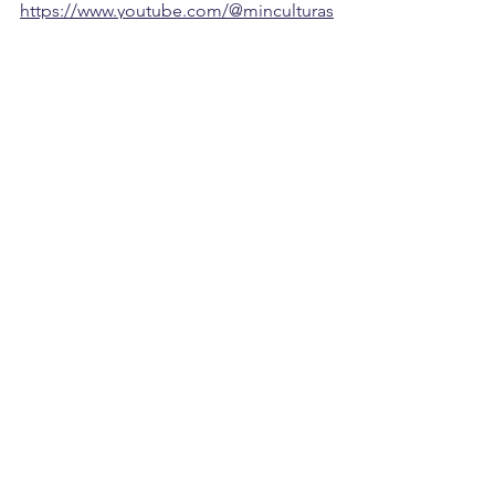
https://www.youtube.com/@minculturas
colombia
Ver todo
Entradas recientes