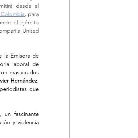
mitirá desde el 
e Colombia
, para 
de el ejército 
ompañía United 
e la Emisora de 
ria laboral de 
ron masacrados 
vier Hernández
, 
periodistas que 
, un fascinante 
ión y violencia 