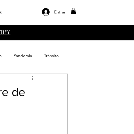
Entrar
S
TIFY
o
Pandemia
Tránsito
el libro
Emprendimiento
re de