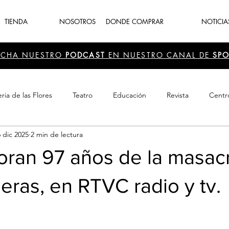
TIENDA
NOSOTROS
DONDE COMPRAR
NOTICIA
UCHA NUESTRO
PODCAST
EN NUESTRO CANAL DE
SPO
ria de las Flores
Teatro
Educación
Revista
Centr
6 dic 2025
2 min de lectura
 Cultura
Recreación
Navidad
periodismo
Feria d
an 97 años de la masac
eras, en RTVC radio y tv.