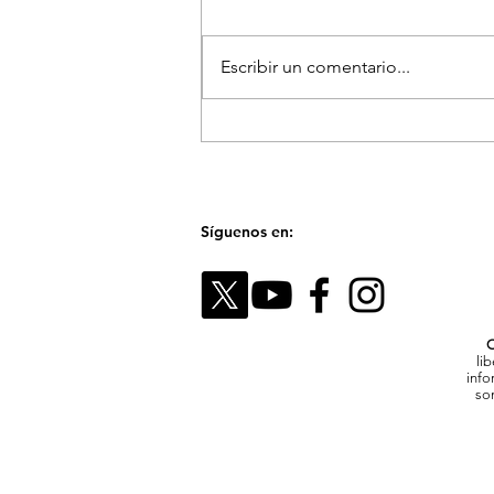
Escribir un comentario...
El Festival Fotográfico de
Medellín reunirá a referentes
internacionales para hablar
sobre la memoria y el futuro
de las imágenes
Síguenos en:
C
li
info
son