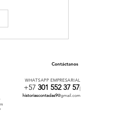
ancia en salud en
llín por casos asociados
onsumo de tusi
Contáctanos
WHATSAPP EMPRESARIAL
+57
301 552 37 57
|
historiascontadas9
@gmail.com
r
os
n