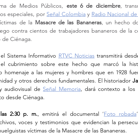
tema de Medios Públicos, 
este 6 de diciembre
, trans
s especiales, por 
Señal Colombia
 y 
Radio Nacional d
ctimas de la 
Masacre de las Bananeras
, un hecho don
ego contra cientos de trabajadores bananeros de la c
io de Ciénaga.
 el Sistema Informativo 
RTVC Noticias
 transmitirá desd
el cubrimiento sobre este hecho que marcó la histo
o homenaje a las mujeres y hombres que en 1928 fue
idad y otros derechos fundamentales. El historiador 
Ja
y audiovisual de
Señal Memoria
, dará contexto a los 
nto desde Ciénaga.
las 2:30 p. m.
, emitirá el documental 
‘
Foto robada
’
chivos, voces y testimonios que evidencian la persecuc
uelguistas víctimas de la Masacre de las Bananeras.