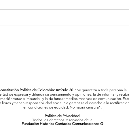
La Feria de las Flores proyecta
Vigil
a Medellín como referente
Mede
cultural y artístico del país
al c
onstitución Política de Colombia: Artículo 20.
"Se garantiza a toda persona la
bertad de expresar y difundir su pensamiento y opiniones, la de informar y recibi
rmación veraz e imparcial, y la de fundar medios masivos de comunicación. Est
 libres y tienen responsabilidad social. Se garantiza el derecho a la rectificació
en condiciones de equidad. No habrá censura".
Política de Privacidad:
Todos los derechos reservados de la
Fundación Historias Contadas Comunicaciones ©