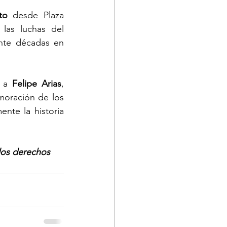
to
 desde Plaza 
as luchas del 
nte décadas en 
 a 
Felipe Arias
, 
oración de los 
te la historia 
os derechos 