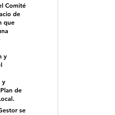
el Comité 
acio de 
n que 
una 
 
 y 
l 
 
 y 
 Plan de 
ocal. 
Gestor se 