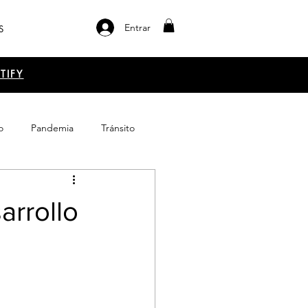
Entrar
S
TIFY
o
Pandemia
Tránsito
el libro
Emprendimiento
arrollo