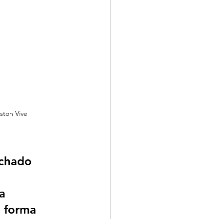
ston Vive
chado 
a 
n forma 