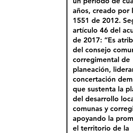
un periodo de cua
años, creado por l
1551 de 2012. Seg
artículo 46 del ac
de 2017: “Es atri
del consejo comun
corregimental de 
planeación, liderar
concertación demo
que sustenta la p
del desarrollo loc
comunas y corregi
apoyando la prom
el territorio de la 