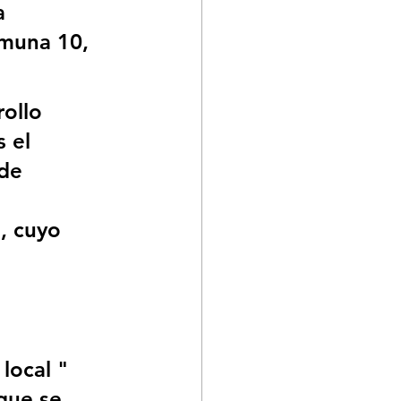
a 
omuna 10, 
ollo 
 el 
de 
 
, cuyo 
local " 
que se 