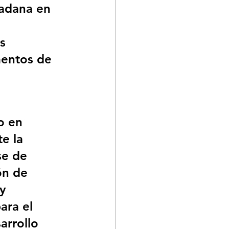
dadana en 
s 
mentos de 
 en 
e la 
e de 
ón de 
y 
ara el 
arrollo 