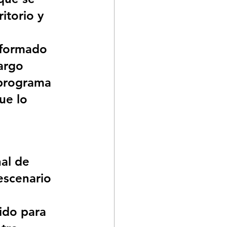
itorio y 
nformado 
argo 
 programa 
ue lo 
al de 
escenario 
gido para 