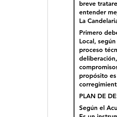
breve tratar
entender mej
La Candelaria
Primero debe
Local, según
proceso técn
deliberación
compromisos 
propósito es
corregimient
PLAN DE D
Según el Acu
Es un instrum