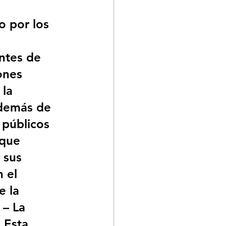
 por los 
ntes de 
ones 
 la 
demás de 
 públicos 
 que 
 sus 
 el 
e la 
– La 
 Esta 