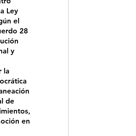
tro 
a Ley 
ún el 
uerdo 28 
bución 
al y 
 la 
crática 
laneación 
al de 
mientos, 
oción en 