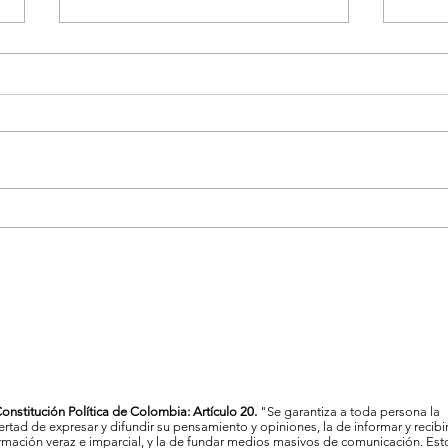
La Feria de las Flores proyecta
Vigil
a Medellín como referente
Mede
cultural y artístico del país
al c
onstitución Política de Colombia: Artículo 20.
"Se garantiza a toda persona la
bertad de expresar y difundir su pensamiento y opiniones, la de informar y recibi
rmación veraz e imparcial, y la de fundar medios masivos de comunicación. Est