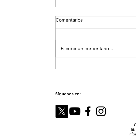
Comentarios
Escribir un comentario...
El Festival Fotográfico de
Medellín reunirá a referentes
internacionales para hablar
sobre la memoria y el futuro
de las imágenes
Síguenos en:
C
li
info