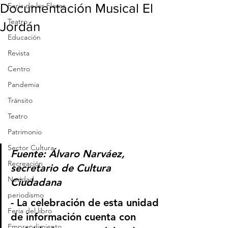
Documentación Musical El
Feria de las Flores
Teatro
Jordán
Educación
Revista
Centro
Pandemia
Tránsito
Teatro
Patrimonio
Sector Cultura
Fuente: Álvaro Narváez, 
Recreación
secretario de Cultura 
Navidad
Ciudadana
periodismo
- La celebración de esta unidad 
Feria del libro
de información cuenta con 
Emprendimiento