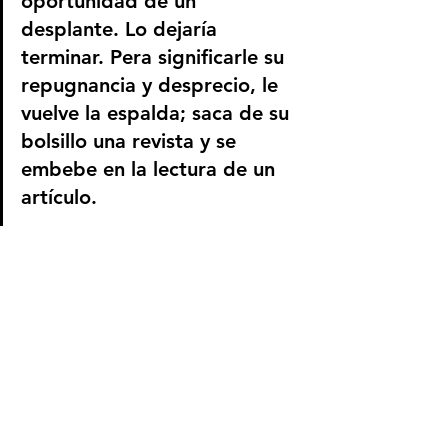
oportunidad de un 
desplante. Lo dejaría 
terminar. Pera significarle su 
repugnancia y desprecio, le 
vuelve la espalda; saca de su 
bolsillo una revista y se 
embebe en la lectura de un 
artículo.
El fiscal prosigue 
emocionado su peroración; 
multiplica las invectivas. Su 
verborrea irrúmpete le 
permite todo género de 
desmanes dialécticos: es una 
cosa desordenada y 
repugnante. Es la sevicia, la 