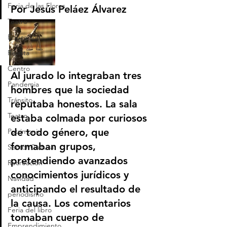
Feria de las Flores
Por Jesús Peláez Álvarez  
Teatro
Educación
Revista
Centro
Al jurado lo integraban tres 
Pandemia
hombres que la sociedad 
Tránsito
reputaba honestos. La sala 
Teatro
estaba colmada por curiosos 
de todo género, que 
Patrimonio
formaban grupos, 
Sector Cultura
pretendiendo avanzados 
Recreación
conocimientos jurídicos y 
Navidad
anticipando el resultado de 
periodismo
la causa. Los comentarios 
Feria del libro
tomaban cuerpo de 
Emprendimiento