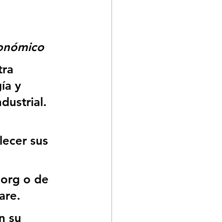
conómico
ra 
ía y 
dustrial.
lecer sus 
.org o de 
are.
n su 