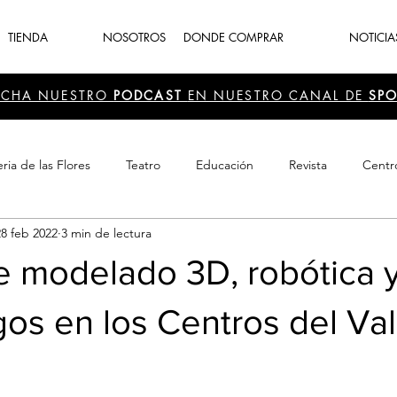
TIENDA
NOSOTROS
DONDE COMPRAR
NOTICIA
UCHA NUESTRO
PODCAST
EN NUESTRO CANAL DE
SPO
ria de las Flores
Teatro
Educación
Revista
Centr
28 feb 2022
3 min de lectura
 Cultura
Recreación
Navidad
periodismo
Feria d
e modelado 3D, robótica 
os en los Centros del Val