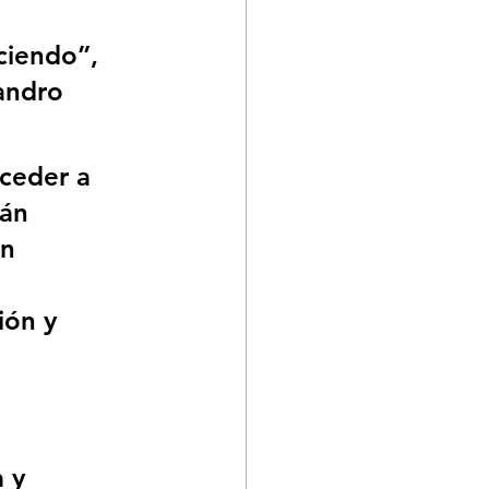
ciendo”, 
andro 
ceder a 
án 
n 
 
ión y 
 y 