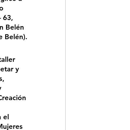
o 
– 63, 
en Belén 
e Belén). 
aller 
etar y 
, 
 
Creación 
 
 el 
Mujeres 