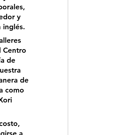
orales, 
edor y 
 inglés.
lleres 
l Centro 
ía de 
uestra 
anera de 
va como 
Xori 
costo, 
girse a 