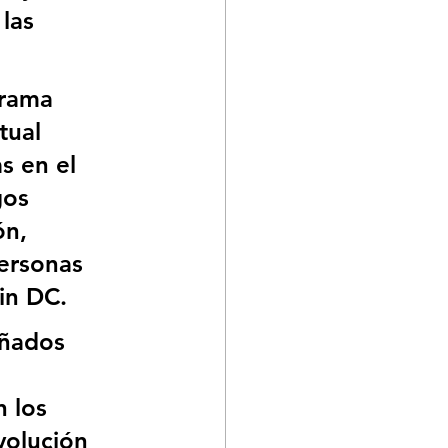
las 
grama 
tual 
s en el 
gos 
ón, 
ersonas 
in DC.
eñados 
 los 
volución 