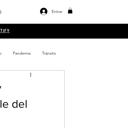
Entrar
S
TIFY
o
Pandemia
Tránsito
el libro
Emprendimiento
y
le del