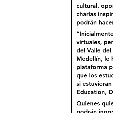
cultural, op
charlas insp
podrán hacer
“Inicialment
virtuales, pe
del Valle del
Medellín, le
plataforma p
que los estu
si estuviera
Education, D
Quienes quier
podrán ingres