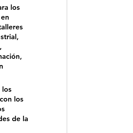
ra los 
 en 
alleres 
trial, 
, 
mación, 
n 
 los 
con los 
s 
des de la 