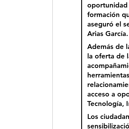
oportunidad 
formación q
aseguró el s
Arias García.
Además de la
la oferta de
acompañamien
herramientas 
relacionamie
acceso a opo
Tecnología, 
Los ciudadan
sensibilizaci