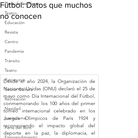
Fútbol: Datos que muchos
Feria de las Flores
Teatro
no conocen
Educación
Revista
Centro
Pandemia
Tránsito
Teatro
Patrimonio
Desde el año 2024, la Organización de 
Naciones Unidas (ONU) declaró el 25 de 
Sector Cultura
mayo como Día Internacional del Fútbol, 
Recreación
conmemorando los 100 años del primer 
Navidad
torneo internacional celebrado en los 
periodismo
Juegos Olímpicos de París 1924 y 
reconociendo el impacto global del 
Feria del libro
deporte en la paz, la diplomacia, el 
Emprendimiento