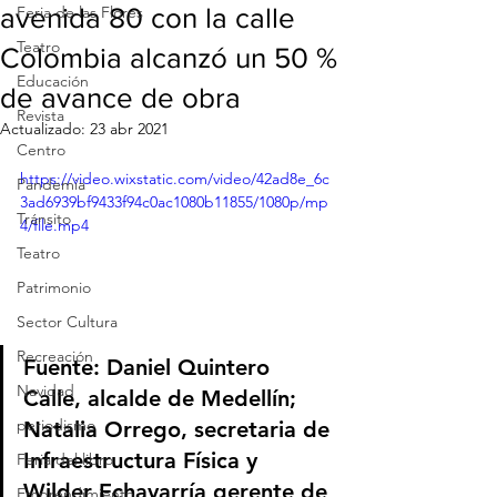
avenida 80 con la calle
Feria de las Flores
Teatro
Colombia alcanzó un 50 %
Educación
de avance de obra
Revista
Actualizado:
23 abr 2021
Centro
https://video.wixstatic.com/video/42ad8e_6c
Pandemia
3ad6939bf9433f94c0ac1080b11855/1080p/mp
Tránsito
4/file.mp4
Teatro
Patrimonio
Sector Cultura
Recreación
Fuente: 
Daniel Quintero 
Navidad
Calle, alcalde de Medellín; 
periodismo
Natalia Orrego, secretaria de 
Infraestructura Física y 
Feria del libro
Wilder Echavarría gerente de 
Emprendimiento