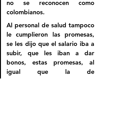
no se reconocen como 
colombianos.
Al personal de salud tampoco 
le cumplieron las promesas, 
se les dijo que el salario iba a 
subir, que les iban a dar 
bonos, estas promesas, al 
igual que la de 
reconstrucción, se las llevó el 
viento.
Llegan las vacunas
La posibilidad de recibir las 
vacunas cambió la realidad 
del territorio, de tener 