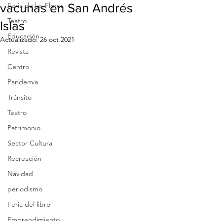
vacunas en San Andrés
Feria de las Flores
Teatro
Islas
Educación
Actualizado:
26 oct 2021
Revista
Centro
Pandemia
Tránsito
Teatro
Patrimonio
Sector Cultura
Recreación
Navidad
periodismo
Feria del libro
Emprendimiento