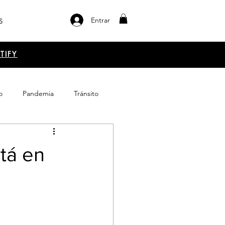
Entrar
S
TIFY
o
Pandemia
Tránsito
el libro
Emprendimiento
stá en