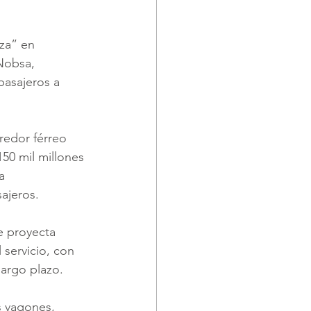
za” en 
Nobsa, 
asajeros a 
redor férreo 
150 mil millones 
a 
ajeros.
e proyecta 
servicio, con 
largo plazo.
s vagones, 