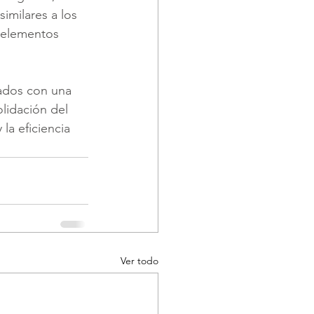
imilares a los 
y elementos 
zados con una 
lidación del 
la eficiencia 
Ver todo