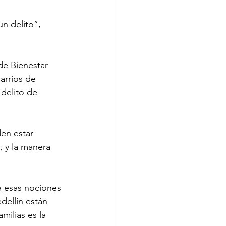
n delito”, 
de Bienestar 
arrios de 
 delito de 
en estar 
 y la manera 
a esas nociones 
ellín están 
milias es la 