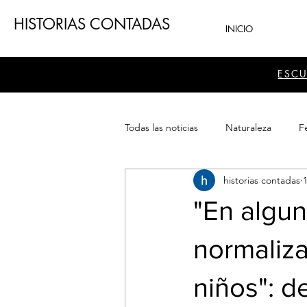
HISTORIAS CONTADAS
INICIO
ESC
Todas las noticias
Naturaleza
Fe
historias contadas
Teatro
Patrimonio
Sector
"En algun
normaliza
niños": d