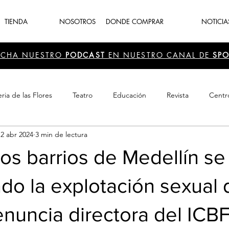
TIENDA
NOSOTROS
DONDE COMPRAR
NOTICIA
UCHA NUESTRO
PODCAST
EN NUESTRO CANAL DE
SPO
ria de las Flores
Teatro
Educación
Revista
Centr
12 abr 2024
3 min de lectura
 Cultura
Recreación
Navidad
periodismo
Feria d
os barrios de Medellín se
do la explotación sexual 
enuncia directora del ICB