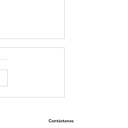
ancia en salud en
llín por casos asociados
onsumo de tusi
Contáctanos