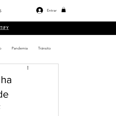
Entrar
S
TIFY
o
Pandemia
Tránsito
el libro
Emprendimiento
 ha
de
F