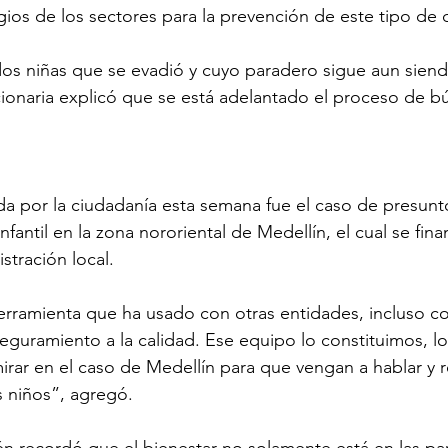
gios de los sectores para la prevención de este tipo de d
dos niñas que se evadió y cuyo paradero sigue aun siend
ionaria explicó que se está adelantado el proceso de b
ada por la ciudadanía esta semana fue el caso de presunto
infantil en la zona nororiental de Medellín, el cual se fina
stración local.
erramienta que ha usado con otras entidades, incluso co
seguramiento a la calidad. Ese equipo lo constituimos, l
irar en el caso de Medellín para que vengan a hablar y r
s niños”, agregó. 
én recordó que el bienestar no solamente está en las pa