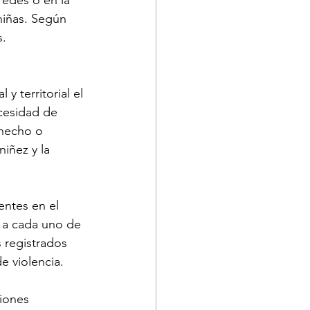
niñas. Según 
. 
 territorial el 
ecesidad de 
 hecho o 
iñez y la 
entes en el 
a a cada uno de 
 registrados 
e violencia.
iones 