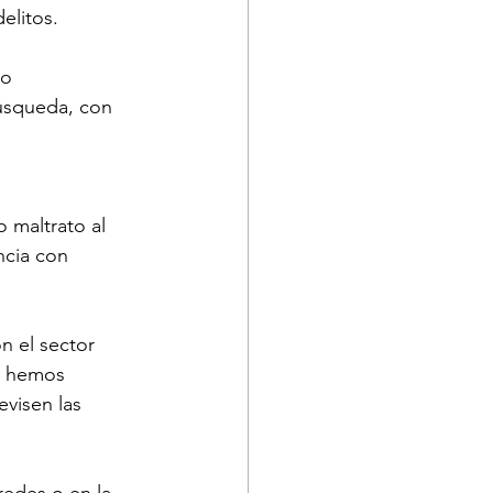
elitos. 
o 
úsqueda, con 
 maltrato al 
ncia con 
n el sector 
o hemos 
evisen las 
redes o en la 