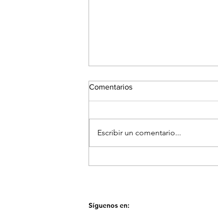
Comentarios
Escribir un comentario...
El Festival Fotográfico de
Medellín reunirá a referentes
internacionales para hablar
sobre la memoria y el futuro
de las imágenes
Síguenos en: