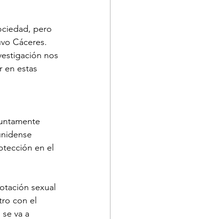
ociedad, pero 
uvo Cáceres. 
estigación nos 
r en estas 
esuntamente 
unidense 
otección en el 
otación sexual 
ro con el 
se va a 