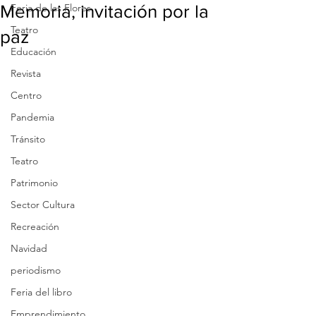
Memoria, invitación por la
Feria de las Flores
Teatro
paz
Educación
Revista
Centro
Pandemia
Tránsito
Teatro
Patrimonio
Sector Cultura
Recreación
Navidad
periodismo
Feria del libro
Emprendimiento