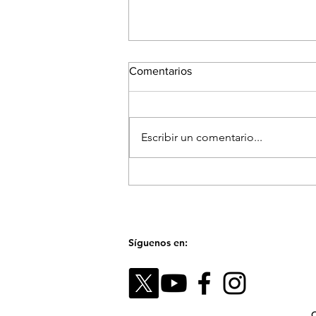
Comentarios
Escribir un comentario...
El Festival Fotográfico de
Medellín reunirá a referentes
internacionales para hablar
sobre la memoria y el futuro
de las imágenes
Síguenos en:
C