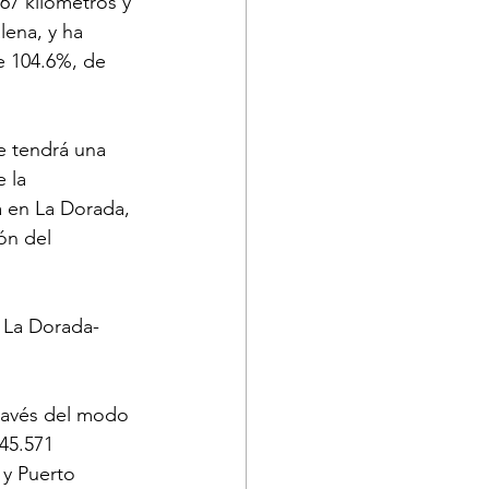
67 kilómetros y 
ena, y ha 
e 104.6%, de 
e tendrá una 
 la 
a en La Dorada, 
ón del 
s La Dorada-
través del modo 
45.571 
 y Puerto 