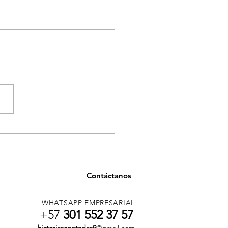
ancia en salud en
llín por casos asociados
onsumo de tusi
Contáctanos
WHATSAPP EMPRESARIAL
+57
301 552 37 57
|
historiascontadas9
@gmail.com