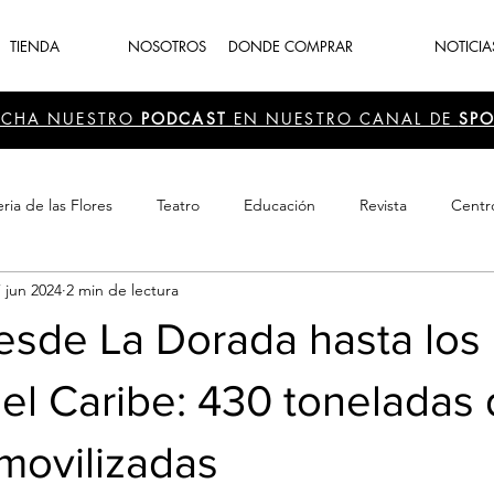
TIENDA
NOSOTROS
DONDE COMPRAR
NOTICIA
UCHA NUESTRO
PODCAST
EN NUESTRO CANAL DE
SPO
ria de las Flores
Teatro
Educación
Revista
Centr
7 jun 2024
2 min de lectura
 Cultura
Recreación
Navidad
periodismo
Feria d
esde La Dorada hasta los
el Caribe: 430 toneladas 
movilizadas