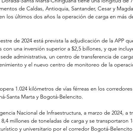
a Dorada-Santa Marta-Chiriguaná tiene una longitud de 7
amentos de Caldas, Antioquia, Santander, Cesar y Magdal
en los últimos dos años la operación de carga en más d
stre de 2024 está prevista la adjudicación de la APP qu
 con una inversión superior a $2,5 billones, y que incluye
sede administrativa, un centro de transferencia de carg
enimiento y el nuevo centro de monitoreo de la operaci
opera 1.024 kilómetros de vías férreas en los corredore
ná-Santa Marta y Bogotá-Belencito.
encia Nacional de Infraestructura, a marzo de 2024, a 
n 8,4 millones de toneladas de carga y se transportaron 1
turístico y universitario por el corredor Bogotá-Belencito