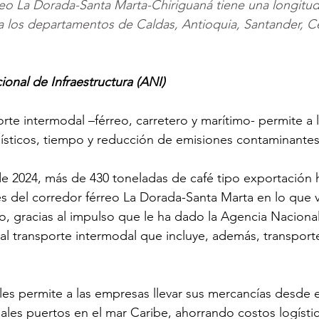
érreo La Dorada-Santa Marta-Chiriguaná tiene una longitu
sa los departamentos de Caldas, Antioquia, Santander, Ce
onal de Infraestructura (ANI) 
orte intermodal –férreo, carretero y marítimo- permite a
ísticos, tiempo y reducción de emisiones contaminantes
 de 2024, más de 430 toneladas de café tipo exportación 
és del corredor férreo La Dorada-Santa Marta en lo que v
 gracias al impulso que le ha dado la Agencia Nacional
 al transporte intermodal que incluye, además, transporte
les permite a las empresas llevar sus mercancías desde e
pales puertos en el mar Caribe, ahorrando costos logísti