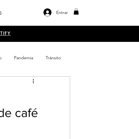
Entrar
S
TIFY
o
Pandemia
Tránsito
el libro
Emprendimiento
de café