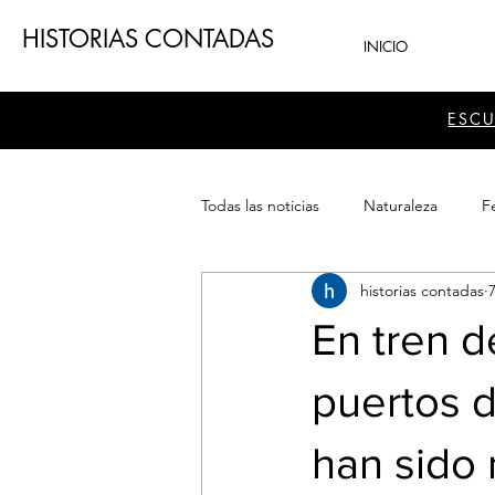
HISTORIAS CONTADAS
INICIO
ESC
Todas las noticias
Naturaleza
Fe
historias contadas
Teatro
Patrimonio
Sector
En tren d
puertos d
han sido 