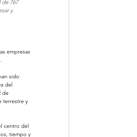
d de 767 
sar y 
 las empresas 
.
han sido 
a del 
 de 
 terrestre y 
l centro del 
cos, tiempo y 