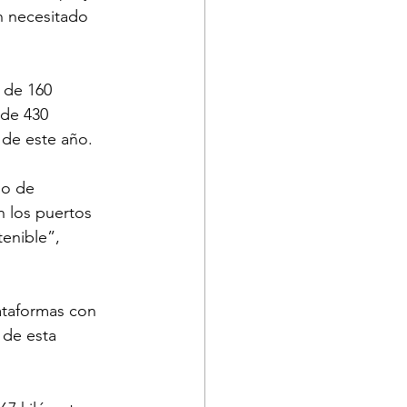
n necesitado 
 de 160 
de 430 
 de este año.
io de 
n los puertos 
tenible”, 
ataformas con 
de esta 