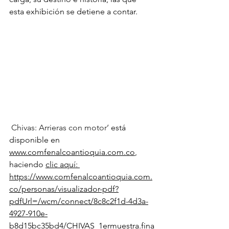
esta exhibición se detiene a contar. 
Chivas: Arrieras con motor’ 
está 
disponible en 
www.comfenalcoantioquia.com.co
, 
haciendo 
clic aquí
: 
https://www.comfenalcoantioquia.com.
co/personas/visualizador-pdf?
pdfUrl=/wcm/connect/8c8c2f1d-4d3a-
4927-910e-
b8d15bc35bd4/CHIVAS_1ermuestra.fina