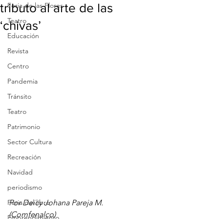
tributo al arte de las
Feria de las Flores
Teatro
‘chivas’
Educación
Revista
Centro
Pandemia
Tránsito
Teatro
Patrimonio
Sector Cultura
Recreación
Navidad
periodismo
Feria del libro
Por Deicy Johana Pareja M. 
(Comfenalco)
Emprendimiento