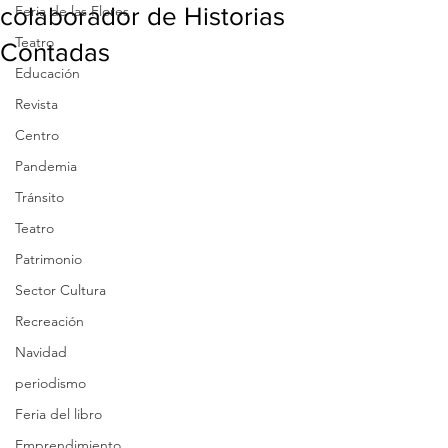
colaborador de Historias
Feria de las Flores
Teatro
Contadas
Educación
Revista
Centro
Pandemia
Tránsito
Teatro
Patrimonio
Sector Cultura
Recreación
Navidad
periodismo
Feria del libro
Emprendimiento