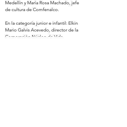
Medellín y María Rosa Machado, jefe 
de cultura de Comfenalco. 
En la categoría junior e infantil: Elkin 
Mario Galvis Acevedo, director de la 
Corporación Núcleo de Vida 
Ciudadana y Andrés Felipe Roldán, 
director del Parque Explora.
A los 510 silleteros se les recompensó 
monetariamente por la realización de 
sus silletas y adicionalmente los 
ganadores reciben su premio en 
dinero. En total fueron 1.555 millones 
de pesos entregados por la Alcaldía 
de Medellín para apoyar a nuestros 
campesinos y preservar la tradición 
silletera. 