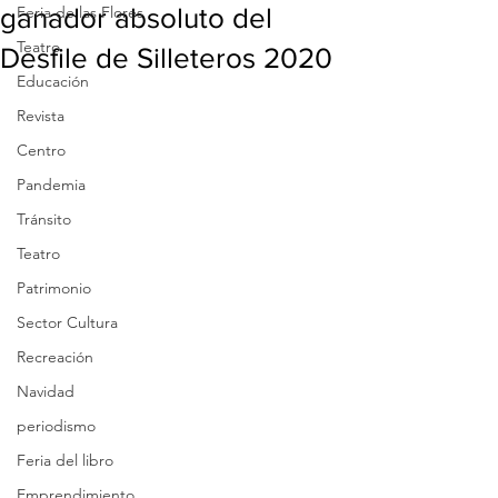
ganador absoluto del
Feria de las Flores
Teatro
Desfile de Silleteros 2020
Educación
Revista
Centro
Pandemia
Tránsito
Teatro
Patrimonio
Sector Cultura
Recreación
Navidad
periodismo
Feria del libro
Emprendimiento