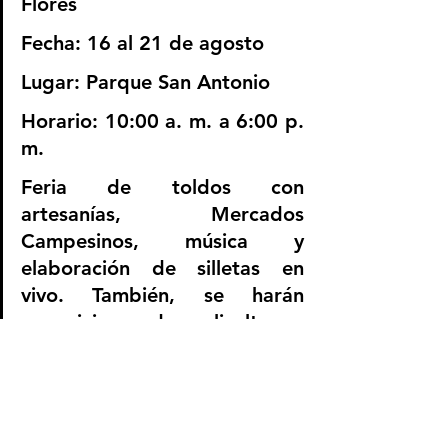
Flores
Fecha: 16 al 21 de agosto
Lugar: Parque San Antonio
Horario: 10:00 a. m. a 6:00 p. 
m.
Feria de toldos con 
artesanías, Mercados 
Campesinos, música y 
elaboración de silletas en 
vivo. También, se harán 
exposiciones de melicultores, 
meliponicultores y 
floricultores de los 
corregimientos de Medellín.  
En este espacio se dará a 