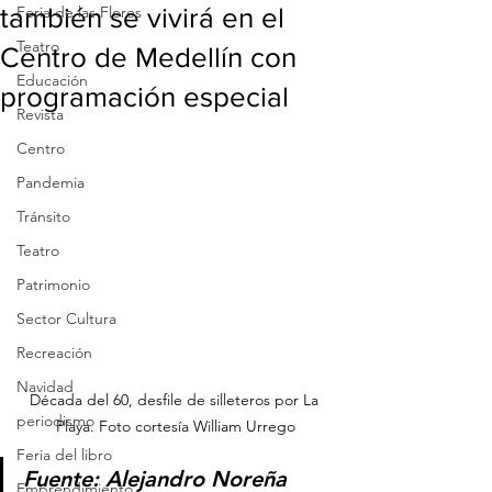
también se vivirá en el
Feria de las Flores
Teatro
Centro de Medellín con
Educación
programación especial
Revista
Centro
Pandemia
Tránsito
Teatro
Patrimonio
Sector Cultura
Recreación
Navidad
Década del 60, desfile de silleteros por La 
periodismo
Playa. Foto cortesía William Urrego
Feria del libro
Fuente: Alejandro Noreña 
Emprendimiento