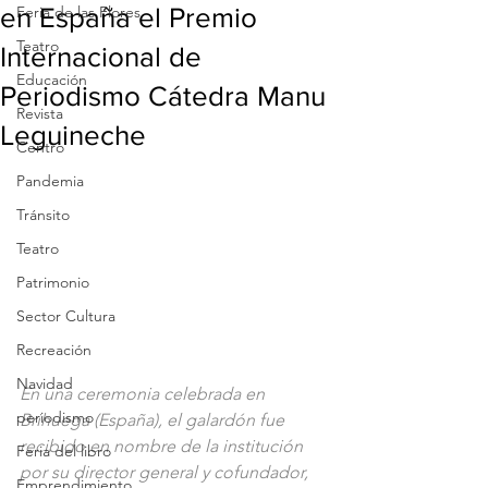
en España el Premio
Feria de las Flores
Teatro
Internacional de
Educación
Periodismo Cátedra Manu
Revista
Leguineche
Centro
Pandemia
Tránsito
Teatro
Patrimonio
Sector Cultura
Recreación
Navidad
En una ceremonia celebrada en 
periodismo
Brihuega (España), el galardón fue 
recibido en nombre de la institución 
Feria del libro
por su director general y cofundador, 
Emprendimiento