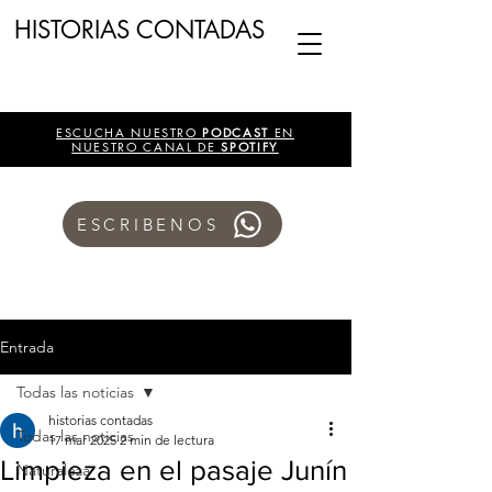
HISTORIAS CONTADAS
ESCUCHA NUESTRO
PODCAST
EN
NUESTRO CANAL DE
SPOTIFY
ESCRIBENOS
Entrada
Todas las noticias
historias contadas
Todas las noticias
17 mar 2025
2 min de lectura
Limpieza en el pasaje Junín
Naturaleza