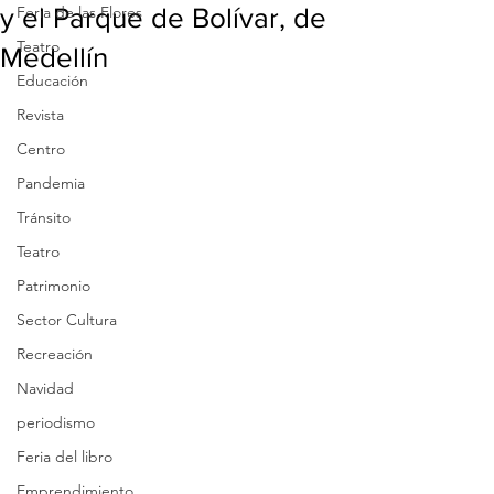
y el Parque de Bolívar, de
Feria de las Flores
Teatro
Medellín
Educación
Revista
Centro
Pandemia
Tránsito
Teatro
Patrimonio
Sector Cultura
Recreación
Navidad
periodismo
Feria del libro
Emprendimiento