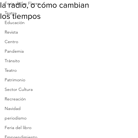
la radio, o cómo cambian
Feria de las Flores
Teatro
los tiempos
Educación
Revista
Centro
Pandemia
Tránsito
Teatro
Patrimonio
Sector Cultura
Recreación
Navidad
periodismo
Feria del libro
Emprendimiento