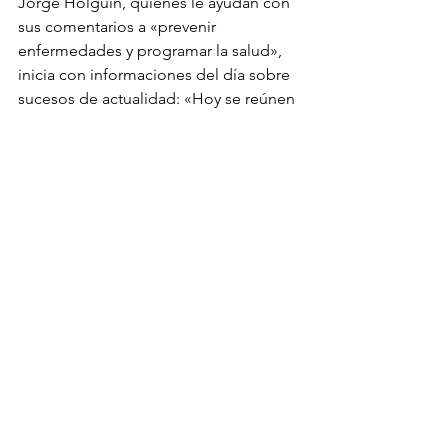
Jorge Holguín, quienes le ayudan con 
sus comentarios a «prevenir 
enfermedades y programar la salud», 
inicia con informaciones del día sobre 
sucesos de actualidad: «Hoy se reúnen 
los presidentes de Colombia y 
Venezuela, los doctores Álvaro Uribe 
Vélez y Hugo Chávez, para limar 
asperezas  en las relaciones 
diplomáticas», comentó a los oyentes 
en este día; luego entre noticia va y 
chiste viene, empezaron las preguntas: 
Oyente en la radio.... ¿Quién habla?  
270 37 17. A la orden.
P/. Buenos días doctor.
R/. Buenos días.