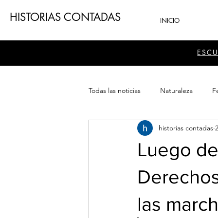
HISTORIAS CONTADAS
INICIO
ESC
Todas las noticias
Naturaleza
Fe
historias contadas
2
Teatro
Patrimonio
Sector
Luego de
Derechos
las march