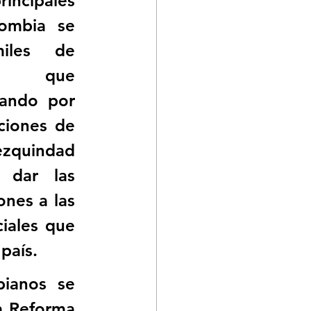
incipales 
ombia se 
iles de 
es que 
ando por 
iciones de 
zquindad 
dar las 
ones a las 
iales que 
país.
ianos se 
a Reforma 