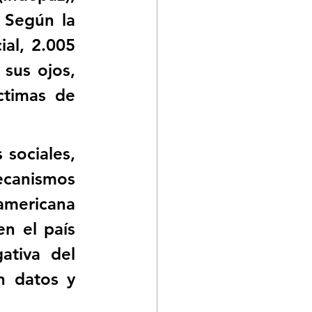
Según la 
al, 2.005 
sus ojos, 
timas de 
 sociales, 
anismos 
americana 
 el país 
tiva del 
n datos y 