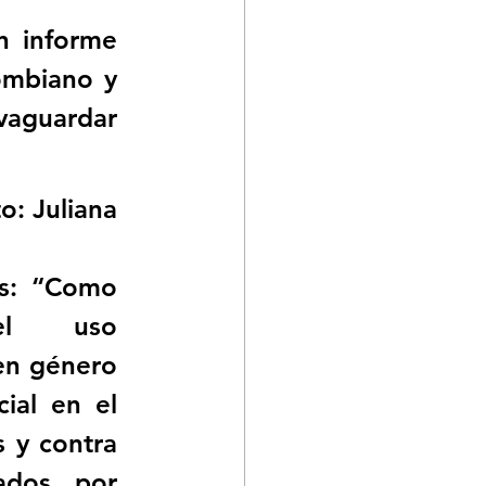
 informe 
ombiano y 
aguardar 
o: Juliana 
s: “Como 
 el uso 
en género 
ial en el 
 y contra 
ados por 