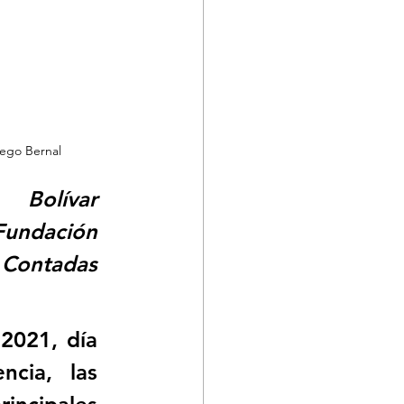
rego Bernal
olívar 
ndación 
ntadas 
2021, día 
cia, las 