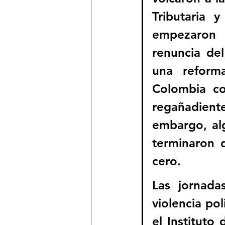
Tributaria 
empezaron a
renuncia de
una reforma
Colombia co
regañadient
embargo, al
terminaron d
cero.
Las jornada
violencia pol
el Instituto 