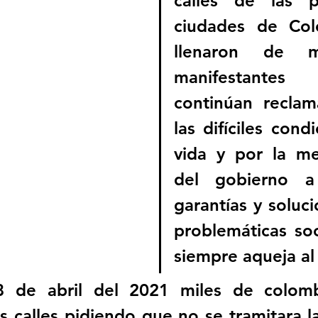
calles de las pr
ciudades de Col
llenaron de m
manifestant
continúan reclam
las difíciles cond
vida y por la me
del gobierno a 
garantías y soluci
problemáticas soc
siempre aqueja al 
 de abril del 2021 miles de colomb
as calles pidiendo que no se tramitara l