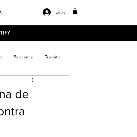
Entrar
S
TIFY
o
Pandemia
Tránsito
el libro
Emprendimiento
ana de
ontra