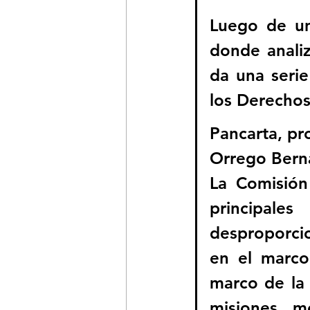
Luego de un
donde analiz
da una seri
los Derecho
Pancarta, pro
Orrego Bern
La Comisión
principal
desproporcio
en el marco 
marco de la p
misiones mé