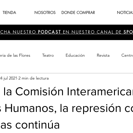
TIENDA
NOSOTROS
DONDE COMPRAR
NOTICIA
UCHA NUESTRO
PODCAST
EN NUESTRO CANAL DE
SPO
ria de las Flores
Teatro
Educación
Revista
Centr
4 jul 2021
2 min de lectura
 Cultura
Recreación
Navidad
periodismo
Feria d
 la Comisión Interameric
 Humanos, la represión c
as continúa