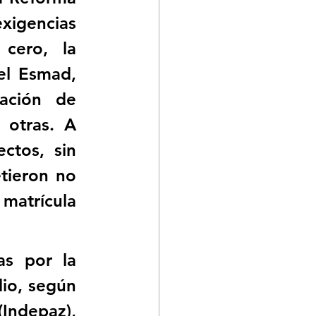
igencias 
cero, la 
l Esmad, 
ación de 
otras. A 
tos, sin 
ieron no 
matrícula 
s por la 
io, según 
Indepaz), 