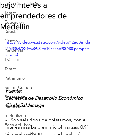
bajo interés a
Feria de las Flores
Teatro
emprendedores de
Educación
Medellín
Revista
Centro
https://video.wixstatic.com/video/42ad8e_da
22c33fd7324fec8962fe10c77ac90f/480p/mp4/fi
Pandemia
le.mp4
Tránsito
Teatro
Patrimonio
Sector Cultura
Fuente: 
Recreación
Secretaría de Desarrollo Económico
Gisela Saldarriaga
Navidad
periodismo
-   Son seis tipos de préstamos, con el 
Feria del libro
interés más bajo en microfinanzas: 0.91 
% mensual ($9.100 por cada millón).
Emprendimiento