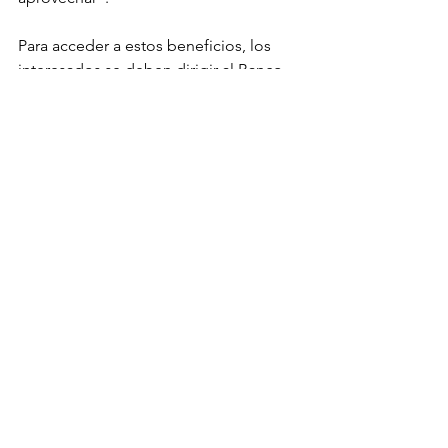
Para acceder a estos beneficios, los 
interesados se deben dirigir al Banco 
de los Pobres, en el sótano de La 
Alpujarra, o llamar a la línea telefónica 
385 55 55, extensiones 5071 o 7353, y 
WhatsApp 3044653088.
En 2022, esta dependencia de la 
Administración Municipal espera 
superar el número de beneficiarios de 
2021 cuando se otorgaron 32.000 
créditos.