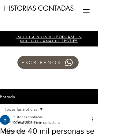
HISTORIAS CONTADAS
ESCUCHA NUESTRO
PODCAST
EN
NUESTRO CANAL DE
SPOTIFY
ESCRIBENOS
Entrada
Todas las noticias
historias contadas
Todas las noticias
20 mar 2025
1 min de lectura
Más de 40 mil personas se
Naturaleza