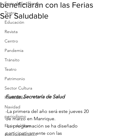
beneficiarán con las Ferias
Feria de las Flores
Teatro
Ser Saludable
Educación
Revista
Centro
Pandemia
Tránsito
Teatro
Patrimonio
Sector Cultura
Fuente: Secretaría de Salud
Recreación
Navidad
-La primera del año será este jueves 20 
periodismo
de marzo en Manrique. 
Feria del libro
-La programación se ha diseñado 
participativamente con las 
Emprendimiento