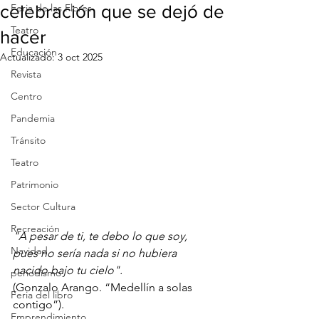
celebración que se dejó de
Feria de las Flores
Teatro
hacer
Educación
Actualizado:
3 oct 2025
Revista
Centro
Pandemia
Tránsito
Teatro
Patrimonio
Sector Cultura
Recreación
"A pesar de ti, te debo lo que soy, 
Navidad
pues no sería nada si no hubiera 
nacido bajo tu cielo".
periodismo
(Gonzalo Arango. “Medellín a solas 
Feria del libro
contigo”).
Emprendimiento