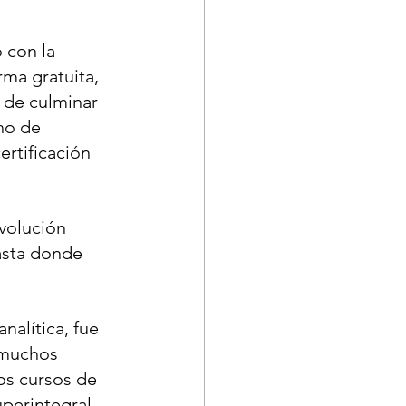
 con la 
ma gratuita, 
 de culminar 
no de 
rtificación 
evolución 
hasta donde 
nalítica, fue 
 muchos 
os cursos de 
perintegral. 