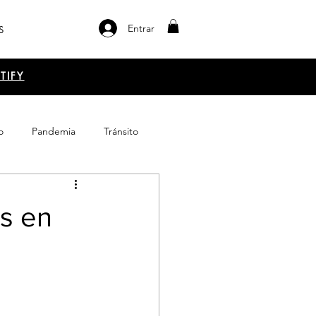
Entrar
S
TIFY
o
Pandemia
Tránsito
el libro
Emprendimiento
os en