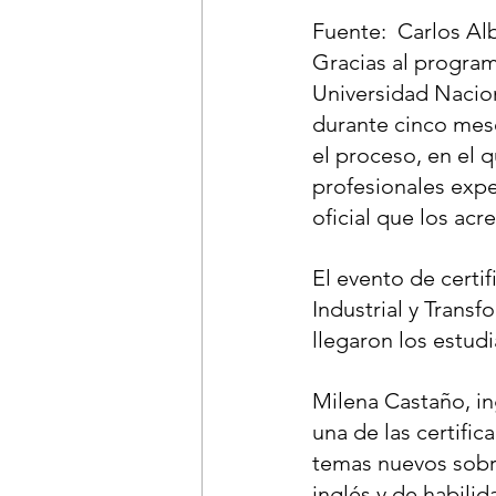
Fuente:  Carlos Al
Gracias al program
Universidad Nacion
durante cinco mese
el proceso, en el q
profesionales expe
oficial que los ac
El evento de certif
Industrial y Transf
llegaron los estud
Milena Castaño, ing
una de las certifi
temas nuevos sobre
inglés y de habili