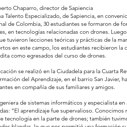
berto Chaparro, director de Sapiencia
a Talento Especializado, de Sapiencia, en convenio
al de Colombia, 30 estudiantes se formaron de for
s, en tecnologías relacionadas con drones. Luego
ue tuvieron lecciones teóricas y prácticas de la ma
rtos en este campo, los estudiantes recibieron la ce
redita como egresados del curso de drones.
icación se realizó en la Ciudadela para la Cuarta R
ormación del Aprendizaje, en el barrio San Javier, 
iantes en compañía de sus familiares y amigos. 
eniera de sistemas informáticos y especialista en a
cadas: “El aprendizaje fue supervalioso. Conocimos
 tecnología en la parte de drones; también tuvim
dades blandas, lo que nos permitió una formación su