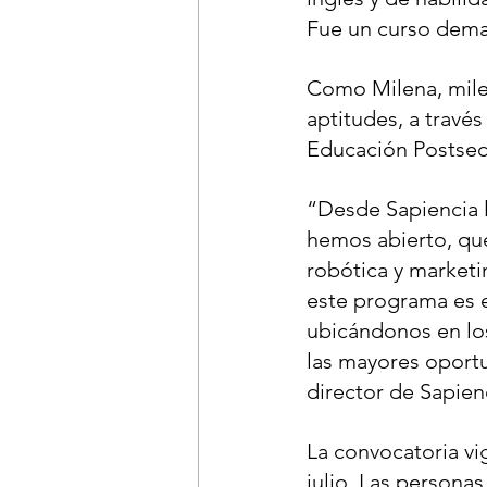
Fue un curso dema
Como Milena, miles
aptitudes, a travé
Educación Postsec
“Desde Sapiencia l
hemos abierto, que 
robótica y marketi
este programa es e
ubicándonos en los
las mayores oportu
director de Sapien
La convocatoria vi
julio. Las personas