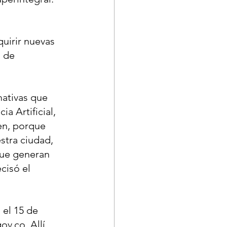
uirir nuevas 
 de 
mativas que 
a Artificial, 
en, porque 
stra ciudad, 
que generan 
cisó el 
 el 15 de 
v.co. Allí, 