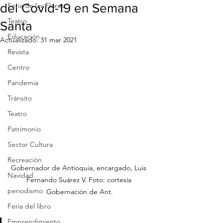
del Covid-19 en Semana
Feria de las Flores
Teatro
Santa
Educación
Actualizado:
31 mar 2021
Revista
Centro
Pandemia
Tránsito
Teatro
Patrimonio
Sector Cultura
Recreación
Gobernador de Antioquia, encargado, Luis 
Navidad
Fernando Suárez V. Foto: cortesía 
periodismo
Gobernación de Ant.
Feria del libro
Emprendimiento