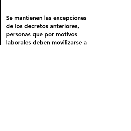
Se mantienen las excepciones 
de los decretos anteriores, 
personas que por motivos 
laborales deben movilizarse a 
sus sitios de trabajo, 
personal de sector salud, o 
vacunador, se mantienen esas 
excepciones siempre y 
cuando tengan como 
demostrarlo. 
Finalmente, el gobernador (e) 
hace un llamado al sector 