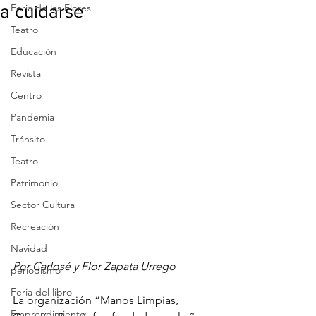
a cuidarse
Feria de las Flores
Teatro
Educación
Revista
Centro
Pandemia
Tránsito
Teatro
Patrimonio
Sector Cultura
Recreación
Navidad
Por Carlosé y Flor Zapata Urrego
periodismo
Feria del libro
La organización “Manos Limpias, 
Emprendimiento