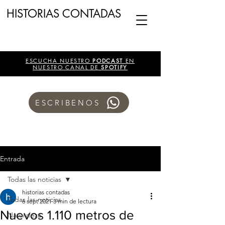
HISTORIAS CONTADAS
ESCUCHA NUESTRO
PODCAST
EN
NUESTRO CANAL DE
SPOTIFY
ESCRIBENOS
Entrada
Todas las noticias
historias contadas
Todas las noticias
6 sept 2021
3 min de lectura
Nuevos 1.110 metros de
Naturaleza