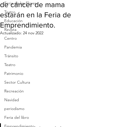
de cáncer de mama
Feria de las Flores
Teatro
estarán en la Feria de
Educación
Emprendimiento.
Revista
Actualizado:
24 nov 2022
Centro
Pandemia
Tránsito
Teatro
Patrimonio
Sector Cultura
Recreación
Navidad
periodismo
Feria del libro
Emprendimiento