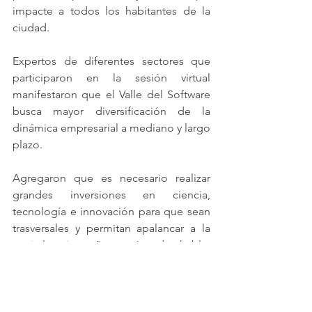
impacte a todos los habitantes de la 
ciudad.
Expertos de diferentes sectores que 
participaron en la sesión virtual 
manifestaron que el Valle del Software 
busca mayor diversificación de la 
dinámica empresarial a mediano y largo 
plazo.
Agregaron que es necesario realizar 
grandes inversiones en ciencia, 
tecnología e innovación para que sean 
trasversales y permitan apalancar a la 
capital antioqueña, y así poder hablar 
de una industria 4.0.
Para concluir, solicitaron reactivar el 
empleo y la economía, debido a que la 