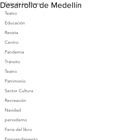
Desarrollo de Medellín
Feria de las Flores
Teatro
Educación
Revista
Centro
Pandemia
Tránsito
Teatro
Patrimonio
Sector Cultura
Recreación
Navidad
periodismo
Feria del libro
Emprendimiento