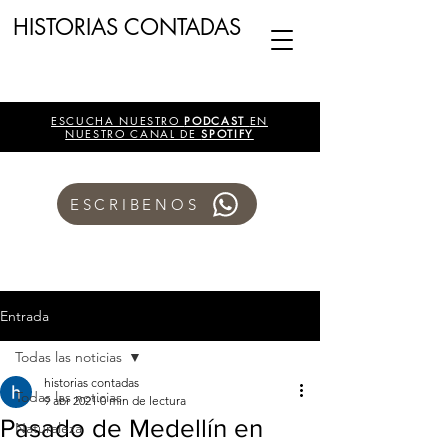
HISTORIAS CONTADAS
ESCUCHA NUESTRO
PODCAST
EN
NUESTRO CANAL DE
SPOTIFY
ESCRIBENOS
Entrada
Todas las noticias
historias contadas
Todas las noticias
9 abr 2021
0 min de lectura
Pasado de Medellín en
Naturaleza