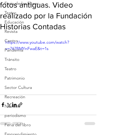
fotos antiguas. Video
Feria de las Flores
Teatro
realizado por la Fundación
Educación
Historias Contadas
Revista
Centro
https://www.youtube.com/watch?
v=767BMYnFwaE&t=1s
Pandemia
Tránsito
Teatro
Patrimonio
Sector Cultura
Recreación
Navidad
periodismo
Feria del libro
Emprendimiento