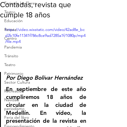
Contadas, revista que
Feria de las Flores
Teatro
cumple 18 años
Educación
Revista
https://video.wixstatic.com/video/42ad8e_bc
d2b10fe11341f786c8ce9ad7285a1f/1080p/mp4
Centro
/file.mp4
Pandemia
Tránsito
Teatro
Patrimonio
Por Diego Bolívar Hernández 
Sector Cultura
En septiembre de este año 
Recreación
cumpliremos 18 años de 
Navidad
circular en la ciudad de 
periodismo
Medellín. En vídeo, la 
Feria del libro
presentación de la revista en 
Emprendimiento