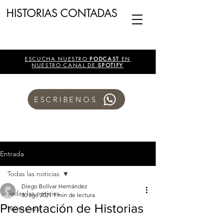
HISTORIAS CONTADAS
ESCUCHA NUESTRO
PODCAST
EN
NUESTRO CANAL DE
SPOTIFY
ESCRIBENOS
Entrada
Todas las noticias
Diego Bolívar Hernández
Todas las noticias
30 ago 2021
1 min de lectura
Presentación de Historias
Naturaleza